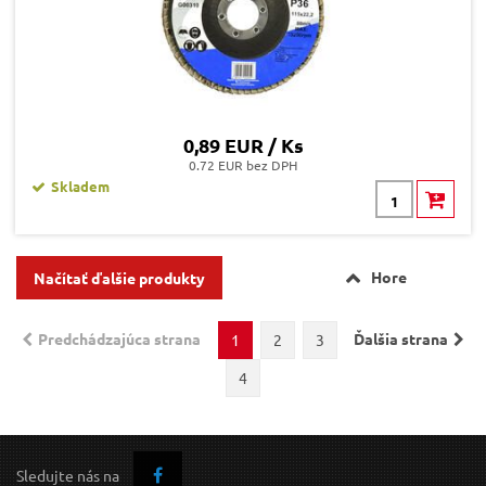
0,89 EUR / Ks
0.72 EUR bez DPH
Skladem
Hore
Načítať ďalšie produkty
Predchádzajúca strana
Ďalšia strana
1
2
3
4
Sledujte nás na