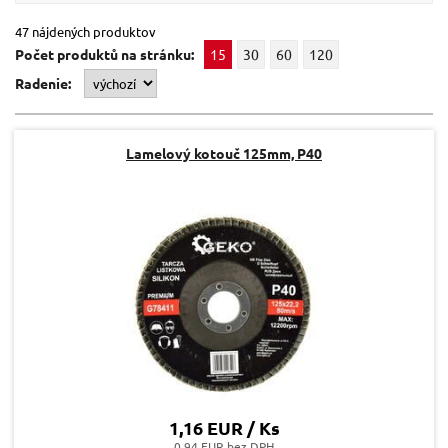
47 nájdených produktov
Počet produktů na stránku:
15
30
60
120
Radenie:
Lamelový kotouč 125mm, P40
1,16 EUR / Ks
0.94 EUR bez DPH