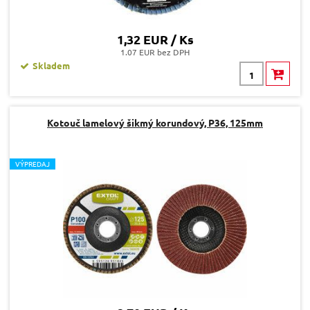
1,32 EUR / Ks
1.07 EUR bez DPH
Skladem
Kotouč lamelový šikmý korundový, P36, 125mm
V
ÝPREDAJ