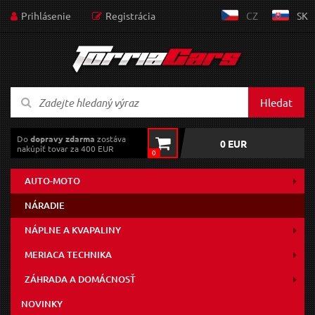
Prihlásenie
Registrácia
CZ
SK
Hledat
Do
dopravy zdarma
zostáva
0 EUR
nakúpiť tovar za 400 EUR
0
AUTO-MOTO
NÁRADIE
NÁPLNE A KVAPALINY
MERIACA TECHNIKA
ZÁHRADA A DOMÁCNOSŤ
NOVINKY