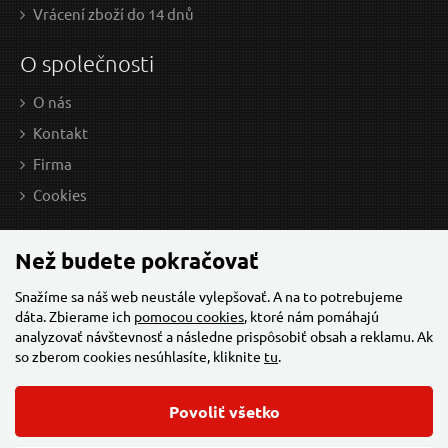
Vrácení zboží do 14 dnů
O společnosti
O nás
Kontakt
Firma
Cookies
Než budete pokračovať
Snažíme sa náš web neustále vylepšovať. A na to potrebujeme
dáta. Zbierame ich
pomocou cookies
, ktoré nám pomáhajú
analyzovať návštevnosť a následne prispôsobiť obsah a reklamu. Ak
so zberom cookies nesúhlasíte, kliknite
tu
.
Povoliť všetko