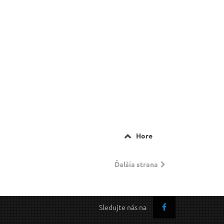
Hore
Ďalšia strana
Sledujte nás na