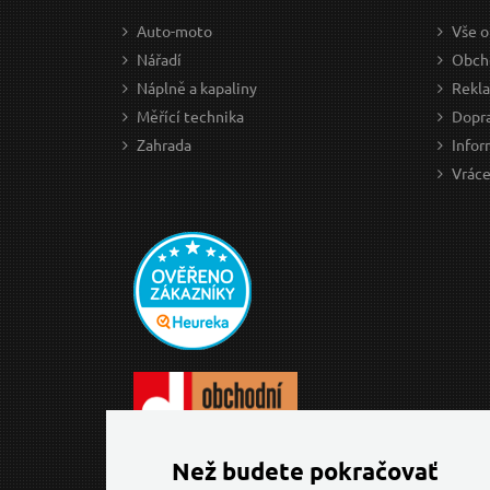
Auto-moto
Vše o
Nářadí
Obch
Náplně a kapaliny
Rekl
Měřící technika
Dopra
Zahrada
Infor
Vráce
Než budete pokračovať