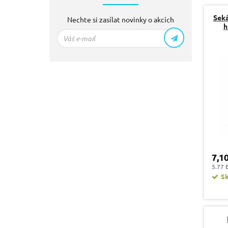
Sek
Nechte si zasílat novinky o akcích
h
7,1
5.77 
S