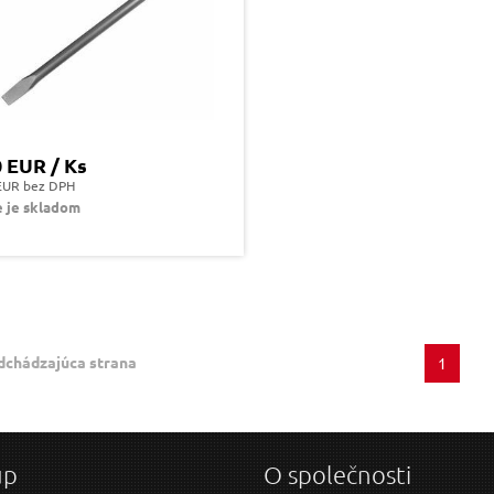
0 EUR / Ks
EUR bez DPH
 je skladom
dchádzajúca strana
1
up
O společnosti