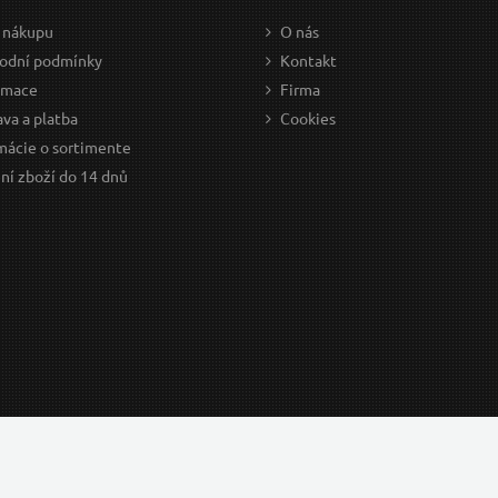
 nákupu
O nás
odní podmínky
Kontakt
amace
Firma
va a platba
Cookies
mácie o sortimente
ní zboží do 14 dnů