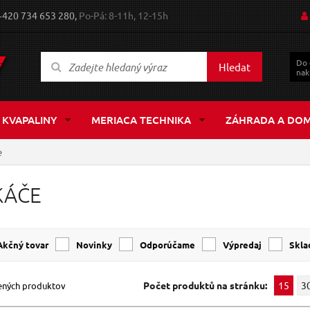
+420 734 653 280,
Po-Pá: 8-11h, 12-15h
Do
Hledat
nak
 KVAPALINY
MERIACA TECHNIKA
ZÁHRADA A DO
e
KÁČE
Akčný tovar
Novinky
Odporúčame
Výpredaj
Skl
Počet produktů na stránku:
15
3
ených produktov