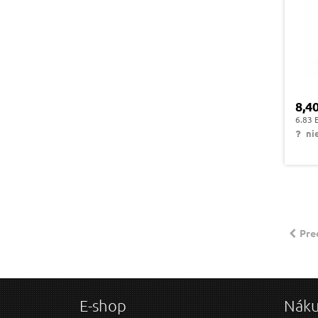
8,4
6.83 
nie
Pre
E-shop
Nák