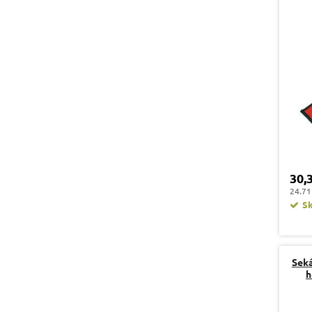
30,
24.71
S
Sek
h