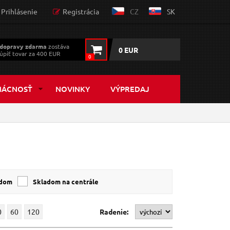
Prihlásenie
Registrácia
CZ
SK
dopravy zdarma
zostáva
0 EUR
úpiť tovar za 400 EUR
0
MÁCNOSŤ
NOVINKY
VÝPREDAJ
adom
Skladom na centrále
0
60
120
Radenie: