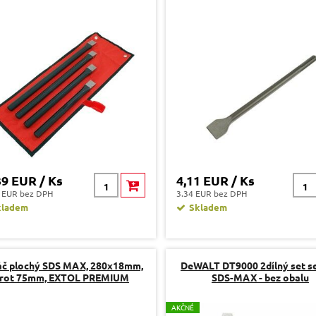
39 EUR / Ks
4,11 EUR / Ks
 EUR bez DPH
3.34 EUR bez DPH
kladem
Skladem
áč plochý SDS MAX, 280x18mm,
DeWALT DT9000 2dílný set s
rot 75mm, EXTOL PREMIUM
SDS-MAX - bez obalu
A
KČNÉ