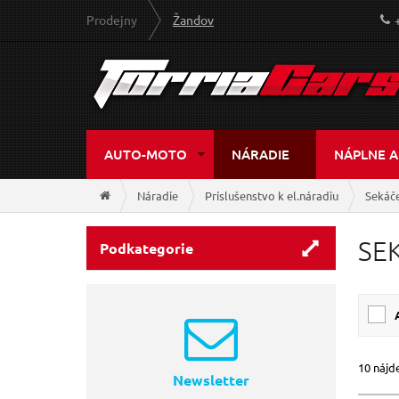
Prodejny
Žandov
AUTO-MOTO
NÁRADIE
NÁPLNE A
Náradie
Príslušenstvo k el.náradiu
Sekáč
SE
Podkategorie
10 nájd
Newsletter