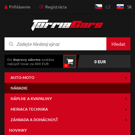
Prihlásenie
Registrácia
CZ
SK
Hledat
Do
dopravy zdarma
zostáva
0 EUR
nakúpiť tovar za 400 EUR
0
AUTO-MOTO
NÁRADIE
NÁPLNE A KVAPALINY
MERIACA TECHNIKA
ZÁHRADA A DOMÁCNOSŤ
NOVINKY