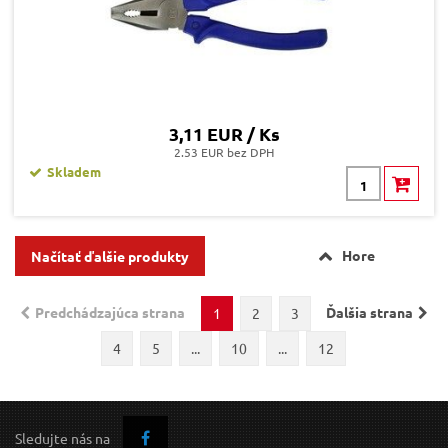
3,11 EUR / Ks
2.53 EUR bez DPH
Skladem
Hore
Načítať ďalšie produkty
Predchádzajúca strana
Ďalšia strana
1
2
3
4
5
...
10
...
12
Sledujte nás na