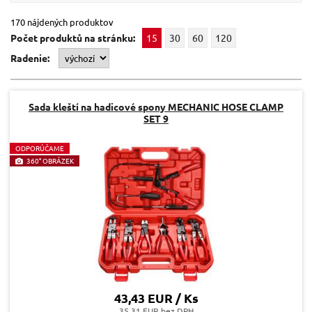
170 nájdených produktov
Počet produktů na stránku:
15
30
60
120
Radenie:
Sada kleští na hadicové spony MECHANIC HOSE CLAMP
SET 9
O
DPORÚČAME
360° OBRÁZEK
43,43 EUR / Ks
35.31 EUR bez DPH