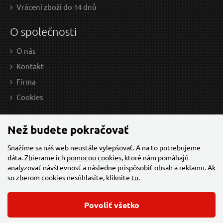
Vrácení zboží do 14 dnů
O společnosti
O nás
Kontakt
Firma
Cookies
Než budete pokračovať
Snažíme sa náš web neustále vylepšovať. A na to potrebujeme
dáta. Zbierame ich
pomocou cookies
, ktoré nám pomáhajú
analyzovať návštevnosť a následne prispôsobiť obsah a reklamu. Ak
so zberom cookies nesúhlasíte, kliknite
tu
.
Povoliť všetko