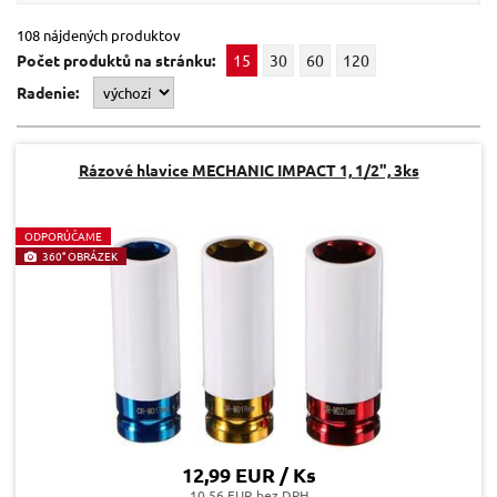
108 nájdených produktov
Počet produktů na stránku:
15
30
60
120
Radenie:
Rázové hlavice MECHANIC IMPACT 1, 1/2", 3ks
O
DPORÚČAME
360° OBRÁZEK
12,99 EUR / Ks
10.56 EUR bez DPH