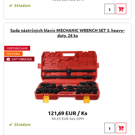
Skladem
Sada nástrčných hlavic MECHANIC WRENCH SET 3, heavy-
duty, 26 ks
O
DPORÚČAME
N
OVINKA
360° OBRÁZEK
121,69 EUR / Ks
98.93 EUR bez DPH
Skladem