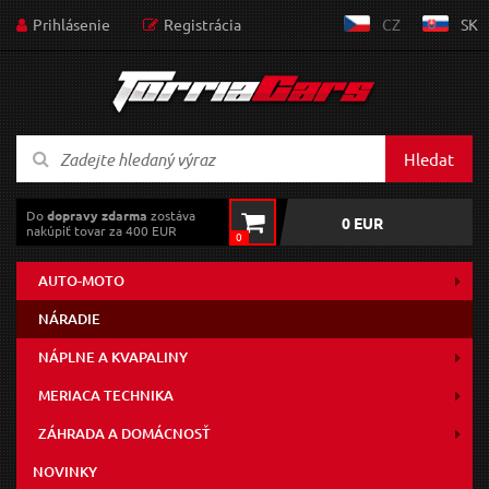
Prihlásenie
Registrácia
CZ
SK
Hledat
Do
dopravy zdarma
zostáva
0 EUR
nakúpiť tovar za 400 EUR
0
AUTO-MOTO
NÁRADIE
NÁPLNE A KVAPALINY
MERIACA TECHNIKA
ZÁHRADA A DOMÁCNOSŤ
NOVINKY