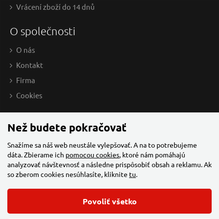
Vrácení zboží do 14 dnů
O společnosti
O nás
Kontakt
Firma
Cookies
Než budete pokračovať
Snažíme sa náš web neustále vylepšovať. A na to potrebujeme
dáta. Zbierame ich
pomocou cookies
, ktoré nám pomáhajú
analyzovať návštevnosť a následne prispôsobiť obsah a reklamu. Ak
so zberom cookies nesúhlasíte, kliknite
tu
.
Povoliť všetko