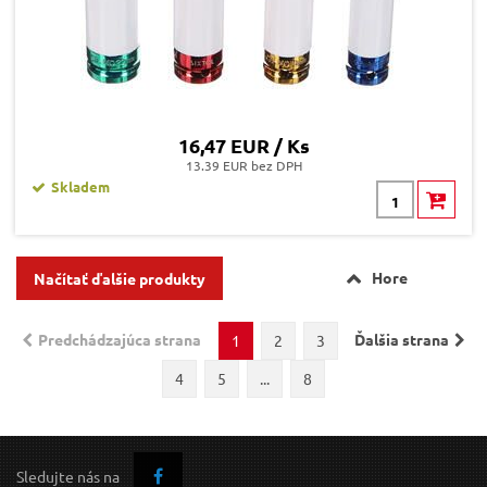
16,47 EUR / Ks
13.39 EUR bez DPH
Skladem
Hore
Načítať ďalšie produkty
Predchádzajúca strana
Ďalšia strana
1
2
3
4
5
...
8
Sledujte nás na