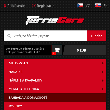
Prihlásenie
Registrácia
CZ
SK
Hledat
Do
dopravy zdarma
zostáva
0 EUR
nakúpiť tovar za 400 EUR
0
AUTO-MOTO
NÁRADIE
NÁPLNE A KVAPALINY
MERIACA TECHNIKA
ZÁHRADA A DOMÁCNOSŤ
NOVINKY