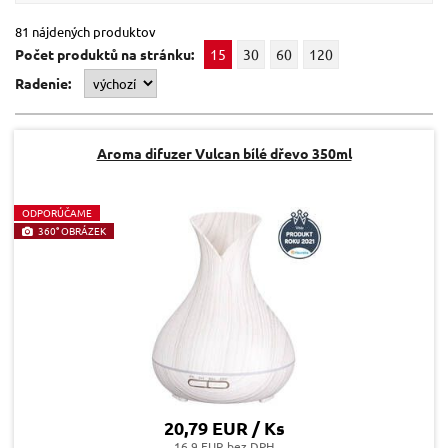
81 nájdených produktov
Počet produktů na stránku:
15
30
60
120
Radenie:
Aroma difuzer Vulcan bílé dřevo 350ml
O
DPORÚČAME
360° OBRÁZEK
20,79 EUR / Ks
16.9 EUR bez DPH