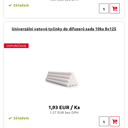
Skladem
Univerzální vatové tyčinky do difuzerů sada 10ks 8x125
O
DPORÚČAME
1,93 EUR / Ks
1.57 EUR bez DPH
Skladem