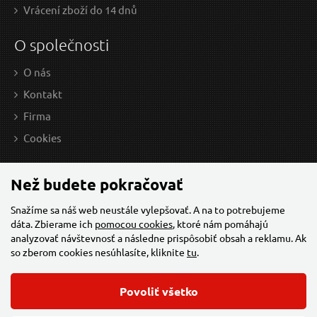
Vrácení zboží do 14 dnů
O společnosti
O nás
Kontakt
Firma
Cookies
Než budete pokračovať
Snažíme sa náš web neustále vylepšovať. A na to potrebujeme
dáta. Zbierame ich
pomocou cookies
, ktoré nám pomáhajú
analyzovať návštevnosť a následne prispôsobiť obsah a reklamu. Ak
so zberom cookies nesúhlasíte, kliknite
tu
.
Povoliť všetko