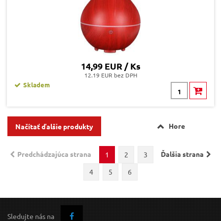
14,99 EUR / Ks
12.19 EUR bez DPH
Skladem
Hore
Načítať ďalšie produkty
Predchádzajúca strana
Ďalšia strana
1
2
3
4
5
6
Sledujte nás na