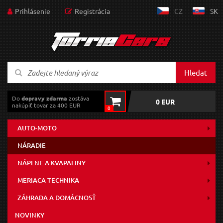
Prihlásenie
Registrácia
CZ
SK
Hledat
Do
dopravy zdarma
zostáva
0 EUR
nakúpiť tovar za 400 EUR
0
AUTO-MOTO
NÁRADIE
NÁPLNE A KVAPALINY
MERIACA TECHNIKA
ZÁHRADA A DOMÁCNOSŤ
NOVINKY