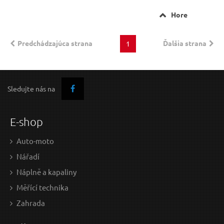
Hore
Predchádzajúca strana
Ďalšia strana
1
Sledujte nás na
E-shop
Auto-moto
Nářadí
Náplně a kapaliny
Měřící technika
Zahrada