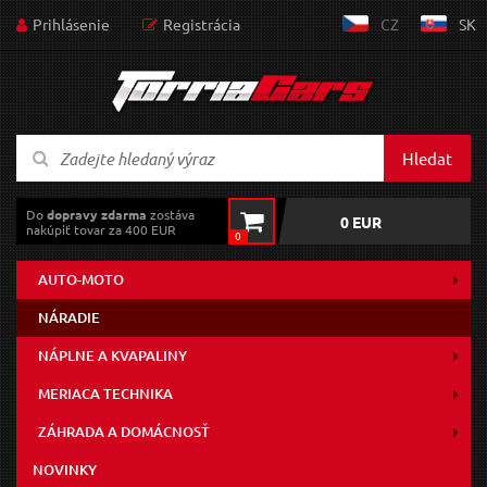
Prihlásenie
Registrácia
CZ
SK
Hledat
Do
dopravy zdarma
zostáva
0 EUR
nakúpiť tovar za 400 EUR
0
AUTO-MOTO
NÁRADIE
NÁPLNE A KVAPALINY
MERIACA TECHNIKA
ZÁHRADA A DOMÁCNOSŤ
NOVINKY