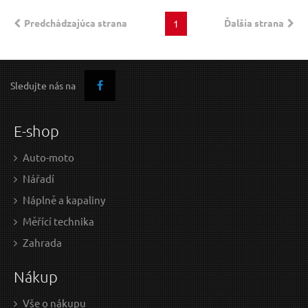
Predchádzajúca strana
Ďalšia strana
1
Sledujte nás na
E-shop
Auto-moto
Nářadí
Náplně a kapaliny
Měřící technika
Zahrada
Nákup
Vše o nákupu