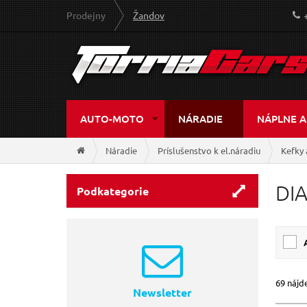
Prodejny
Žandov
AUTO-MOTO
NÁRADIE
NÁPLNE A
Náradie
Príslušenstvo k el.náradiu
Kefky 
DI
Podkategorie
69 nájd
Newsletter