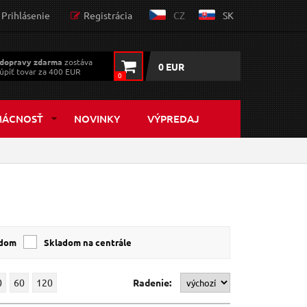
Prihlásenie
Registrácia
CZ
SK
dopravy zdarma
zostáva
0 EUR
úpiť tovar za 400 EUR
0
MÁCNOSŤ
NOVINKY
VÝPREDAJ
adom
Skladom na centrále
0
60
120
Radenie: