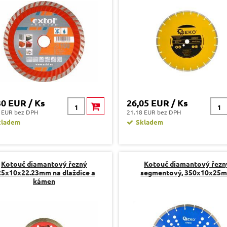
30 EUR / Ks
26,05 EUR / Ks
 EUR bez DPH
21.18 EUR bez DPH
kladem
Skladem
Kotouč diamantový řezný
Kotouč diamantový řezn
25x10x22.23mm na dlaždice a
segmentový, 350x10x25
kámen