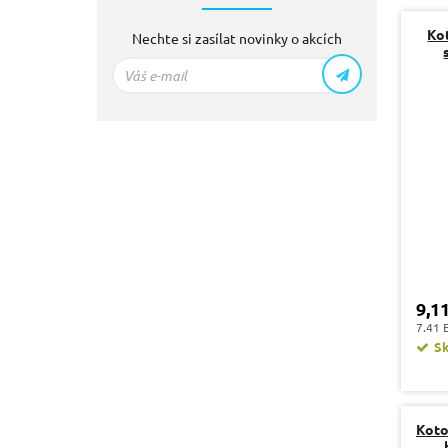
Ko
Nechte si zasílat novinky o akcích
9,1
7.41 
S
Koto