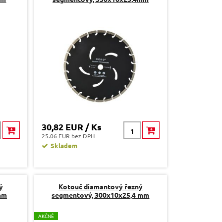
30,82 EUR / Ks
25.06 EUR bez DPH
Skladem
ý
Kotouč diamantový řezný
mm
segmentový, 300x10x25,4 mm
A
KČNÉ