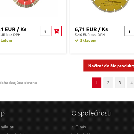
21 EUR / Ks
6,71 EUR / Ks
EUR bez DPH
5.46 EUR bez DPH
kladem
Skladem
Načítať ďalšie produkt
dchádzajúca strana
1
2
3
4
up
O společnosti
 nákupu
O nás