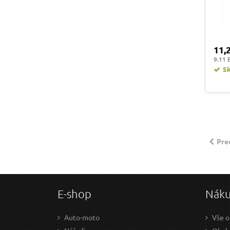
11,
9.11 
S
Pre
E-shop
Nák
Auto-moto
Vše o