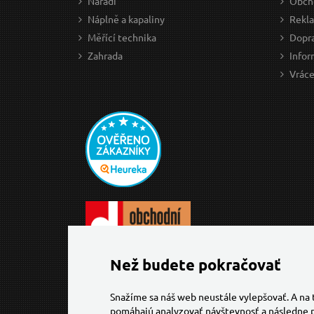
Nářadí
Obch
Náplně a kapaliny
Rekl
Měřící technika
Dopra
Zahrada
Infor
Vráce
Než budete pokračovať
Snažíme sa náš web neustále vylepšovať. A na
pomáhajú analyzovať návštevnosť a následne p