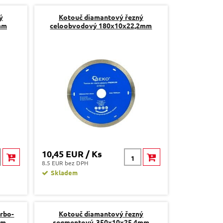
ý
Kotouč diamantový řezný
mm
celoobvodový 180x10x22,2mm
10,45 EUR / Ks
8.5 EUR bez DPH
Skladem
rbo-
Kotouč diamantový řezný
mm
segmentový, 350x10x25,4mm