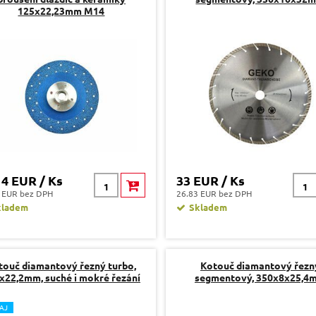
125x22,23mm M14
14 EUR / Ks
33 EUR / Ks
 EUR bez DPH
26.83 EUR bez DPH
kladem
Skladem
touč diamantový řezný turbo,
Kotouč diamantový řezn
x22,2mm, suché i mokré řezání
segmentový, 350x8x25,4
AJ