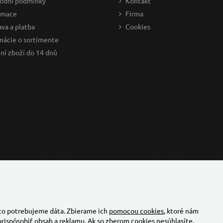
odní podmínky
Kontakt
amace
Firma
va a platba
Cookies
mácie o sortimente
ní zboží do 14 dnů
 to potrebujeme dáta. Zbierame ich
pomocou cookies
, ktoré nám
rispôsobiť obsah a reklamu. Ak so zberom cookies nesúhlasíte,