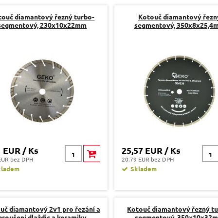
touč diamantový řezný turbo-
Kotouč diamantový řezn
segmentový, 230x10x22mm
segmentový, 350x8x25,4
1 EUR / Ks
25,57 EUR / Ks
EUR bez DPH
20.79 EUR bez DPH
kladem
Skladem
uč diamantový 2v1 pro řezání a
Kotouč diamantový řezný tu
broušení dlaždic a keramiky
segmentový, 350x10x32