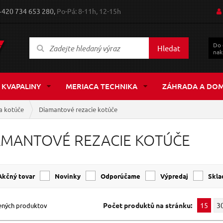
+420 734 653 280,
Po-Pá: 8-11h, 12-15h
Do
Hledat
nak
 KVAPALINY
MERIACA TECHNIKA
ZÁHRADA A DO
a kotúče
Diamantové rezacie kotúče
AMANTOVÉ REZACIE KOTÚČE
Akčný tovar
Novinky
Odporúčame
Výpredaj
Skl
Počet produktů na stránku:
15
3
ených produktov