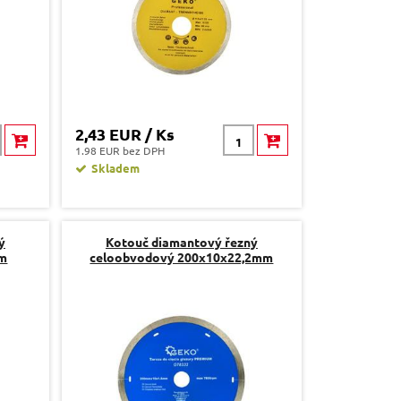
2,43 EUR / Ks
1.98 EUR bez DPH
Skladem
ý
Kotouč diamantový řezný
mm
celoobvodový 200x10x22,2mm