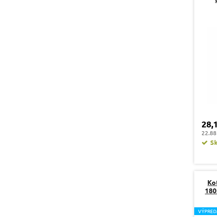
28,
22.88
S
Ko
180
V
ÝPRED