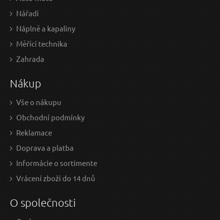
Nářadí
Náplně a kapaliny
Měřící technika
0,87 EUR / Ks
0,8
Zahrada
0.71 EUR bez DPH
0.71
Nákup
Skladem
Vše o nákupu
Obchodní podmínky
Lamelový kotouč, 125mm P40
Reklamace
Doprava a platba
Informácie o sortimente
Vrácení zboží do 14 dnů
O společnosti