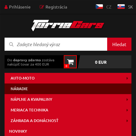
Prihlásenie
Registrácia
CZ
SK
Hledat
Do
dopravy zdarma
zostáva
0 EUR
nakúpiť tovar za 400 EUR
0
AUTO-MOTO
NÁRADIE
NÁPLNE A KVAPALINY
MERIACA TECHNIKA
ZÁHRADA A DOMÁCNOSŤ
NOVINKY