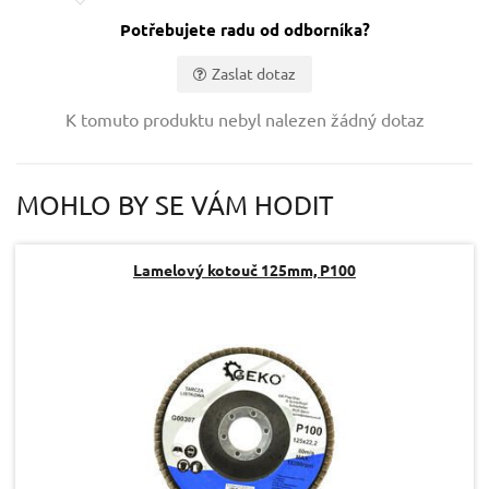
Potřebujete radu od odborníka?
Zaslat dotaz
Vaše jméno:
K tomuto produktu nebyl nalezen žádný dotaz
Váš e-mail:
MOHLO BY SE VÁM HODIT
Dotaz:
Lamelový kotouč 125mm, P100
Odeslat dotaz