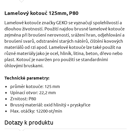
Lamelový kotouč 125mm, P80
Lamelové kotouče značky GEKO se vyznačují spolehlivostí a
dlouhou životností. Použití najdou brusné lamelové kotouče
zejména při broušení nerovností, srážení hran, odjehlování a
broušení svarů, odstranění starých nátěrů, čištění kovových
materiálů od rzi apod. Lamelové kotouče lze také použít na
různé materiály jako je ocel, hliník, litina, beton, dřevo nebo
plast. Kotouč je navržen pro použití se standardními
úhlovými bruskami.
Technické parametry:
průměr kotouče: 125 mm
Upínací otvor: 22,2 mm
Zrnitost: P80
Brusný materiál: oxid hlinitý + pryskyřice
Max. otáčky: 12200 ot/min
Dotazy k produktu