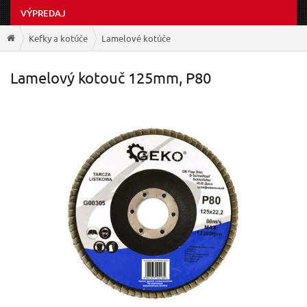
VÝPREDAJ
Kefky a kotúče
Lamelové kotúče
Lamelový kotouč 125mm, P80