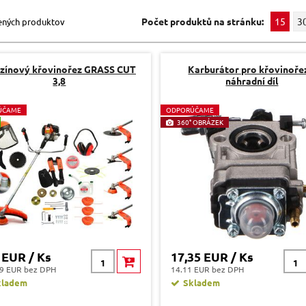
Počet produktů na stránku:
15
3
ených produktov
zínový křovinořez GRASS CUT
Karburátor pro křovinoře
3,8
náhradní díl
ÚČAME
O
DPORÚČAME
360° OBRÁZEK
 EUR / Ks
17,35 EUR / Ks
9 EUR bez DPH
14.11 EUR bez DPH
kladem
Skladem