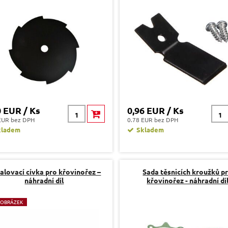
0 EUR / Ks
0,96 EUR / Ks
EUR bez DPH
0.78 EUR bez DPH
kladem
Skladem
alovací cívka pro křovinořez –
Sada těsnicích kroužků p
náhradní díl
křovinořez - náhradní dí
 OBRÁZEK