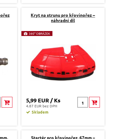
nořez
Kryt na strunu pro křovinořez –
náhradní díl
360° OBRÁZEK
5,99 EUR / Ks
4.87 EUR bez DPH
Skladem
 mm,
Startér pro křovinořez, 67mm –