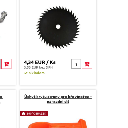
4,34 EUR / Ks
3.53 EUR bez DPH
Skladem
ro
Úchyt krytu struny pro křovinořez –
l
náhradní díl
360° OBRÁZEK