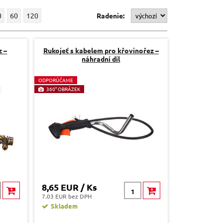
0
60
120
Radenie:
z –
Rukojeť s kabelem pro křovinořez –
náhradní díl
O
DPORÚČAME
360° OBRÁZEK
8,65 EUR / Ks
7.03 EUR bez DPH
Skladem