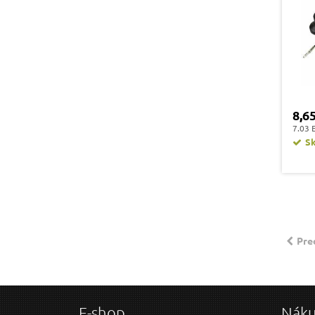
8,6
7.03 
S
Pre
E-shop
Nák