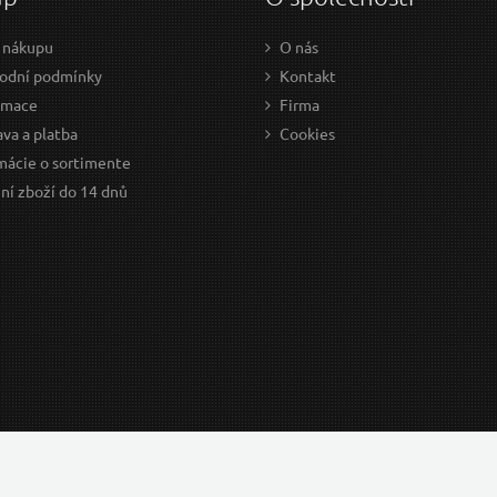
 nákupu
O nás
odní podmínky
Kontakt
amace
Firma
va a platba
Cookies
mácie o sortimente
ní zboží do 14 dnů