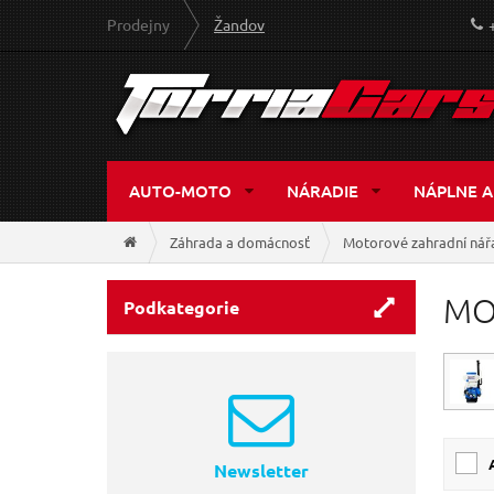
Prodejny
Žandov
AUTO-MOTO
NÁRADIE
NÁPLNE A
Záhrada a domácnosť
Motorové zahradní nář
MO
Podkategorie
Newsletter