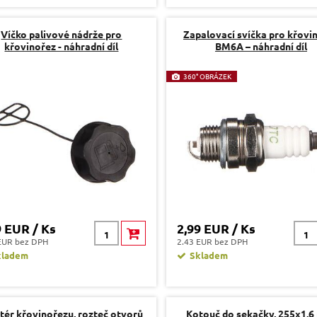
Víčko palivové nádrže pro
Zapalovací svíčka pro křovi
křovinořez - náhradní díl
BM6A – náhradní díl
360° OBRÁZEK
9 EUR / Ks
2,99 EUR / Ks
EUR bez DPH
2.43 EUR bez DPH
kladem
Skladem
tér křovinořezu, rozteč otvorů
Kotouč do sekačky, 255x1,6