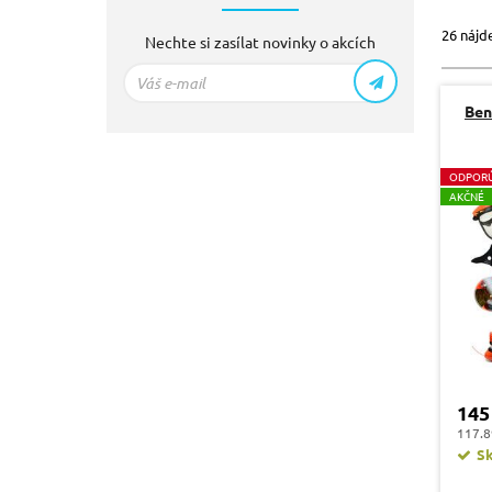
26 nájd
Nechte si zasílat novinky o akcích
Ben
O
DPOR
A
KČNÉ
145
117.8
S