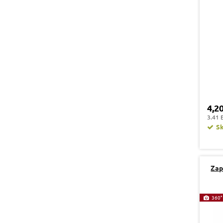
4,2
3.41 
S
Zap
360°