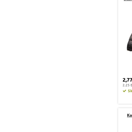
2,7
2.25 
S
Ko