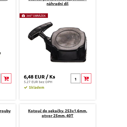
náhradní díl
360° OBRÁZEK
6,48 EUR / Ks
5.27 EUR bez DPH
Skladem
šrouby
Kotouč do sekačky, 253x1,6mm,
otvor 25mm, 40T