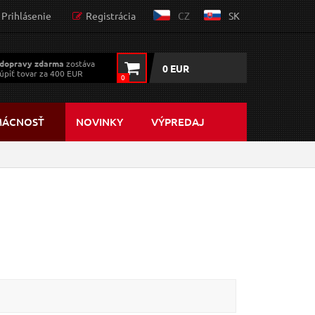
Prihlásenie
Registrácia
CZ
SK
dopravy zdarma
zostáva
0 EUR
úpiť tovar za 400 EUR
0
MÁCNOSŤ
NOVINKY
VÝPREDAJ