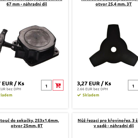
67 mm - náhradní díl
otvor 25,4 mm. 3T
7 EUR / Ks
3,27 EUR / Ks
EUR bez DPH
2.66 EUR bez DPH
kladem
Skladem
touč do sekačky, 253x1,6mm,
Nůž řezací pro křovinořez, 3 
otvor 25mm, 8T
v sadě - náhradní díl