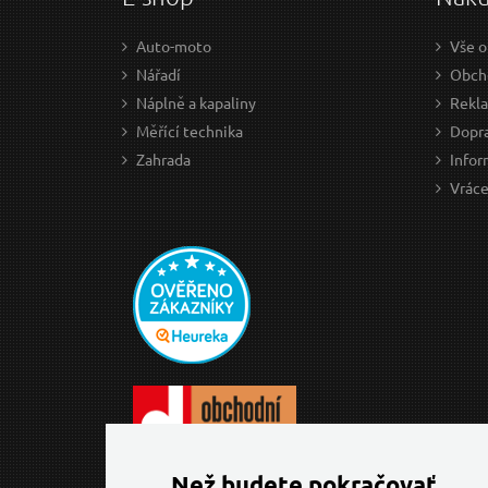
Auto-moto
Vše o
Nářadí
Obch
Náplně a kapaliny
Rekl
Měřící technika
Dopra
Zahrada
Infor
Vráce
Než budete pokračovať