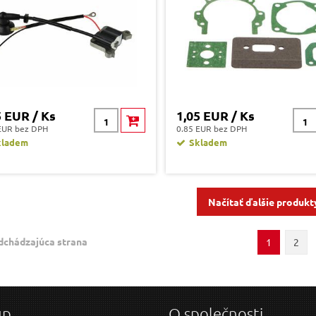
5 EUR / Ks
1,05 EUR / Ks
EUR bez DPH
0.85 EUR bez DPH
kladem
Skladem
Načítať ďalšie produkt
dchádzajúca strana
1
2
up
O společnosti