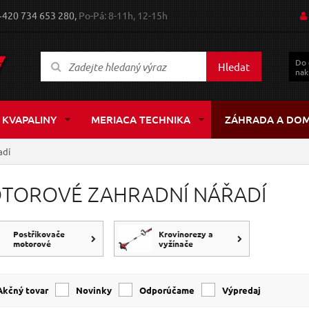
+420 734 653 280,
Po-Pá: 8-11h, 12-15h
Do
Hledat
nak
 KVAPALINY
MERIACA TECHNIKA
ZÁHRADA A DO
adí
TOROVÉ ZAHRADNÍ NÁŘADÍ
Postřikovače
Krovinorezy a
motorové
vyžínače
Akčný tovar
Novinky
Odporúčame
Výpredaj