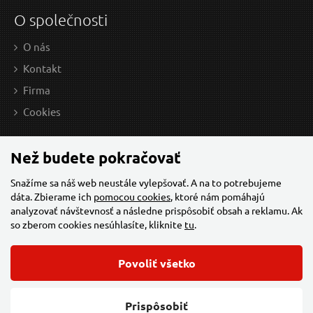
O společnosti
O nás
Kontakt
Firma
Cookies
Než budete pokračovať
Snažíme sa náš web neustále vylepšovať. A na to potrebujeme
dáta. Zbierame ich
pomocou cookies
, ktoré nám pomáhajú
analyzovať návštevnosť a následne prispôsobiť obsah a reklamu. Ak
so zberom cookies nesúhlasíte, kliknite
tu
.
Povoliť všetko
© 2026 Všechna práva vyhrazena,
Torriacars, s.r.o.
Feo.cz
Prispôsobiť