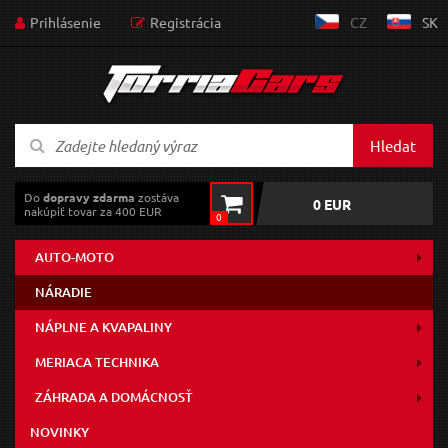
Prihlásenie
Registrácia
CZ
SK
Hledat
Do
dopravy zdarma
zostáva
0 EUR
nakúpiť tovar za 400 EUR
0
AUTO-MOTO
NÁRADIE
NÁPLNE A KVAPALINY
MERIACA TECHNIKA
ZÁHRADA A DOMÁCNOSŤ
NOVINKY