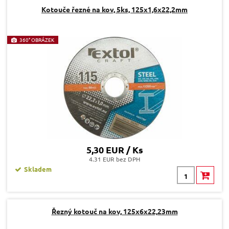
Kotouče řezné na kov, 5ks, 125x1,6x22,2mm
360° OBRÁZEK
5,30 EUR / Ks
4.31 EUR bez DPH
Skladem
Řezný kotouč na kov, 125x6x22,23mm