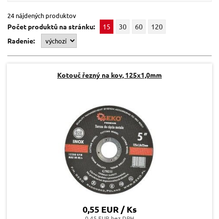
24 nájdených produktov
Počet produktů na stránku:
15
30
60
120
Radenie:
Kotouč řezný na kov, 125x1,0mm
0,55 EUR / Ks
0.45 EUR bez DPH