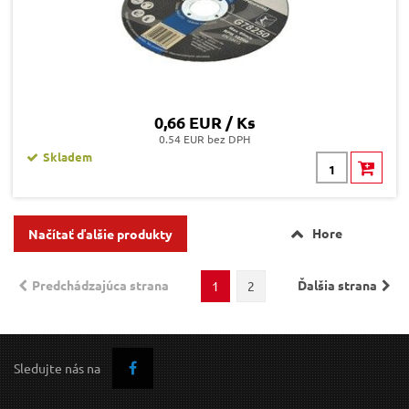
0,66 EUR / Ks
0.54 EUR bez DPH
Skladem
Hore
Načítať ďalšie produkty
Predchádzajúca strana
Ďalšia strana
1
2
Sledujte nás na