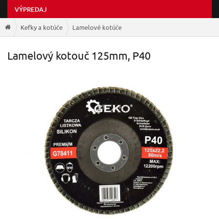
VÝPREDAJ
Kefky a kotúče
Lamelové kotúče
Lamelový kotouč 125mm, P40