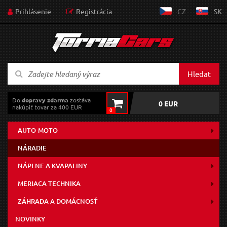
Prihlásenie
Registrácia
CZ
SK
Hledat
Do
dopravy zdarma
zostáva
0 EUR
nakúpiť tovar za 400 EUR
0
AUTO-MOTO
NÁRADIE
NÁPLNE A KVAPALINY
MERIACA TECHNIKA
ZÁHRADA A DOMÁCNOSŤ
NOVINKY