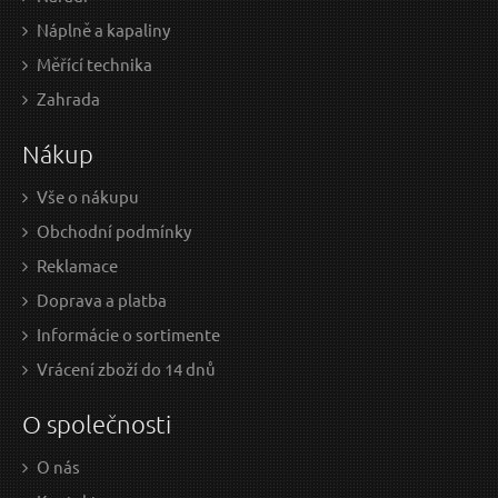
Náplně a kapaliny
Měřící technika
0,87 EUR / Ks
1,3
Zahrada
0.71 EUR bez DPH
1.13
Nákup
Skladem
Vše o nákupu
Obchodní podmínky
Lamelový kotouč 125mm, P100
Reklamace
Doprava a platba
Informácie o sortimente
Vrácení zboží do 14 dnů
O společnosti
O nás