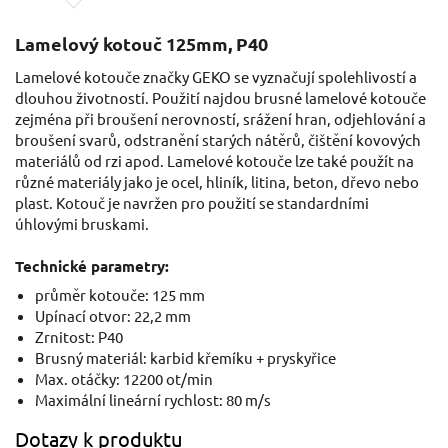
Lamelový kotouč 125mm, P40
Lamelové kotouče značky GEKO se vyznačují spolehlivostí a
dlouhou životností. Použití najdou brusné lamelové kotouče
zejména při broušení nerovností, srážení hran, odjehlování a
broušení svarů, odstranění starých nátěrů, čištění kovových
materiálů od rzi apod. Lamelové kotouče lze také použít na
různé materiály jako je ocel, hliník, litina, beton, dřevo nebo
plast. Kotouč je navržen pro použití se standardními
úhlovými bruskami.
Technické parametry:
průměr kotouče: 125 mm
Upínací otvor: 22,2 mm
Zrnitost: P40
Brusný materiál: karbid křemíku + pryskyřice
Max. otáčky: 12200 ot/min
Maximální lineární rychlost: 80 m/s
Dotazy k produktu