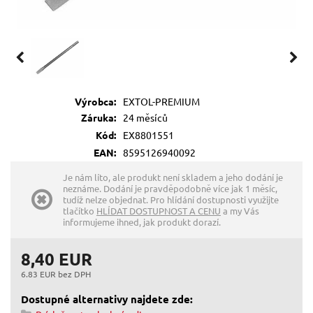
Výrobca:
EXTOL-PREMIUM
Záruka:
24 měsíců
Kód:
EX8801551
EAN:
8595126940092
Je nám líto, ale produkt není skladem a jeho dodání je
neznáme. Dodání je pravděpodobně více jak 1 měsíc,
tudíž nelze objednat. Pro hlídání dostupnosti využijte
tlačítko
HLÍDAT DOSTUPNOST A CENU
a my Vás
informujeme ihned, jak produkt dorazí.
8,40 EUR
6.83 EUR bez DPH
Dostupné alternativy najdete zde: