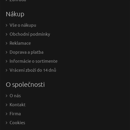
5.77 EUR bez DPH
2.57
Nákup
Skladem
Vše o nákupu
Obchodní podmínky
Sekáč drážkovací SDS MAX 18x400mm
Reklamace
Doprava a platba
Informácie o sortimente
Vrácení zboží do 14 dnů
O společnosti
O nás
Kontakt
Firma
4,45 EUR / Ks
30,
Cookies
3.62 EUR bez DPH
24.