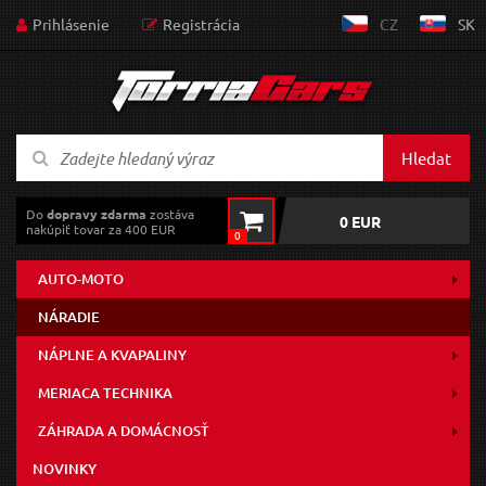
Prihlásenie
Registrácia
CZ
SK
Hledat
Do
dopravy zdarma
zostáva
0 EUR
nakúpiť tovar za 400 EUR
0
AUTO-MOTO
NÁRADIE
NÁPLNE A KVAPALINY
MERIACA TECHNIKA
ZÁHRADA A DOMÁCNOSŤ
NOVINKY