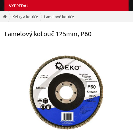
VÝPREDAJ
Kefky a kotúče
Lamelové kotúče
Lamelový kotouč 125mm, P60