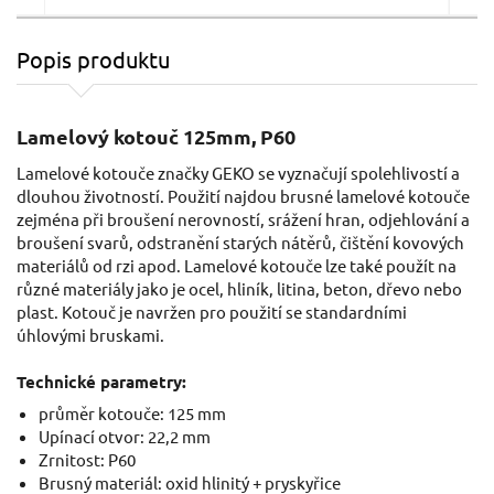
Popis produktu
Lamelový kotouč 125mm, P80
Lamelový kotouč 125mm, P60
Lamelové kotouče značky GEKO se vyznačují spolehlivostí a
dlouhou životností. Použití najdou brusné lamelové kotouče
zejména při broušení nerovností, srážení hran, odjehlování a
broušení svarů, odstranění starých nátěrů, čištění kovových
materiálů od rzi apod. Lamelové kotouče lze také použít na
různé materiály jako je ocel, hliník, litina, beton, dřevo nebo
plast. Kotouč je navržen pro použití se standardními
úhlovými bruskami.
0,91 EUR / Ks
0,8
0.74 EUR bez DPH
0.71
Technické parametry:
průměr kotouče: 125 mm
Skladem
Upínací otvor: 22,2 mm
Zrnitost: P60
Brusný materiál: oxid hlinitý + pryskyřice