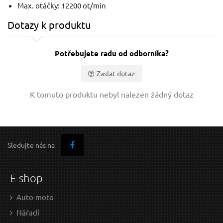
Max. otáčky: 12200 ot/min
Lamelový kotouč, 125mm P40
Dotazy k produktu
Potřebujete radu od odborníka?
Zaslat dotaz
Vaše jméno:
K tomuto produktu nebyl nalezen žádný dotaz
Váš e-mail:
Sledujte nás na
1,39 EUR / Ks
0,8
1.13 EUR bez DPH
0.71
Dotaz:
E-shop
Skladem
Auto-moto
Nářadí