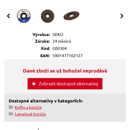
Výrobca:
GEKO
Záruka:
24 měsíců
Kód:
G00304
EAN:
5901477102127
Dané zboží se už bohužel neprodává
Zobrazit dostupné alternativy
Dostupné alternativy v kategoriích:
Kefky a kotúče
Lamelové kotúče