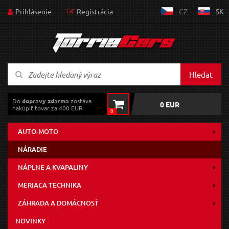
Prihlásenie
Registrácia
CZ
SK
Hledat
Do
dopravy zdarma
zostáva
0 EUR
nakúpiť tovar za 400 EUR
0
AUTO-MOTO
NÁRADIE
NÁPLNE A KVAPALINY
MERIACA TECHNIKA
ZÁHRADA A DOMÁCNOSŤ
NOVINKY