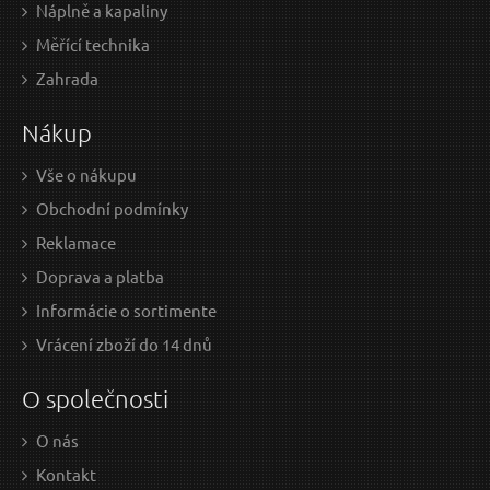
Lamelový kotouč 115mm, P80
Náplně a kapaliny
Odeslat dotaz
Měřící technika
Zahrada
Nákup
Vše o nákupu
Obchodní podmínky
Reklamace
Doprava a platba
0,87 EUR / Ks
1,3
Informácie o sortimente
0.71 EUR bez DPH
1.07
Vrácení zboží do 14 dnů
Skladem
O společnosti
O nás
Lamelový kotouč, 125mm P80
Kontakt