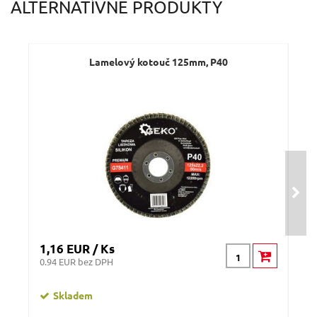
ALTERNATÍVNE PRODUKTY
Lamelový kotouč 125mm, P40
1,16 EUR / Ks
1,1
0.94 EUR bez DPH
0.91
Skladem