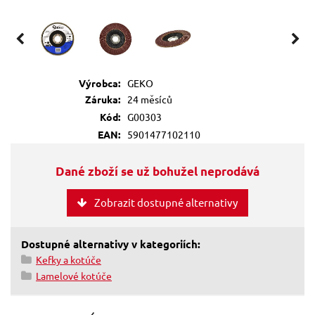
Výrobca:
GEKO
Záruka:
24 měsíců
Kód:
G00303
EAN:
5901477102110
Dané zboží se už bohužel neprodává
Zobrazit dostupné alternativy
Dostupné alternativy v kategoriích:
Kefky a kotúče
Lamelové kotúče