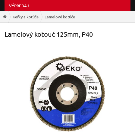
VÝPREDAJ
Kefky a kotúče
Lamelové kotúče
Lamelový kotouč 125mm, P40