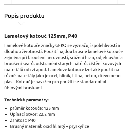
Popis produktu
Lamelový kotouč 125mm, P80
Lamelový kotouč 125mm, P40
Lamelové kotouče značky GEKO se vyznačují spolehlivostí a
dlouhou životností. Použití najdou brusné lamelové kotouče
zejména při broušení nerovností, srážení hran, odjehlování a
broušení svarů, odstranění starých nátěrů, čištění kovových
materiálů od rzi apod. Lamelové kotouče lze také použít na
různé materiály jako je ocel, hliník, litina, beton, dřevo nebo
plast. Kotouč je navržen pro použití se standardními
úhlovými bruskami.
0,91 EUR / Ks
0,8
0.74 EUR bez DPH
0.71
Technické parametry:
průměr kotouče: 125 mm
Skladem
Upínací otvor: 22,2 mm
Zrnitost: P40
Brusný materiál: oxid hlinitý + pryskyřice