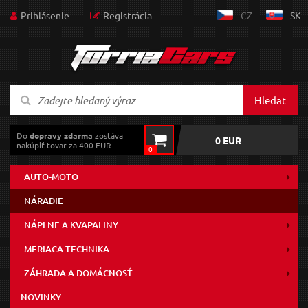
Prihlásenie
Registrácia
CZ
SK
Hledat
Do
dopravy zdarma
zostáva
0 EUR
nakúpiť tovar za 400 EUR
0
AUTO-MOTO
NÁRADIE
NÁPLNE A KVAPALINY
MERIACA TECHNIKA
ZÁHRADA A DOMÁCNOSŤ
NOVINKY