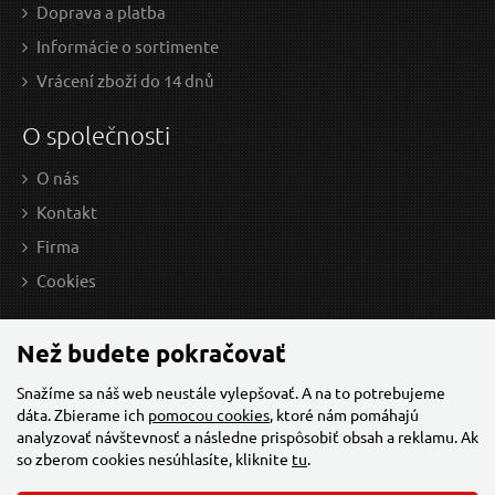
Doprava a platba
Informácie o sortimente
Vrácení zboží do 14 dnů
O společnosti
O nás
Kontakt
Firma
0,87 EUR / Ks
1,3
Cookies
0.71 EUR bez DPH
1.07
Skladem
Než budete pokračovať
Snažíme sa náš web neustále vylepšovať. A na to potrebujeme
dáta. Zbierame ich
pomocou cookies
, ktoré nám pomáhajú
analyzovať návštevnosť a následne prispôsobiť obsah a reklamu. Ak
so zberom cookies nesúhlasíte, kliknite
tu
.