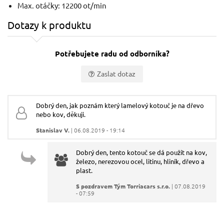
Max. otáčky: 12200 ot/min
Lamelový kotouč 125mm, P100
Dotazy k produktu
Potřebujete radu od odborníka?
Zaslat dotaz
Vaše jméno:
Dobrý den, jak poznám který lamelový kotouč je na dřevo
nebo kov, děkuji.
Váš e-mail:
Stanislav V.
| 06.08.2019 - 19:14
0,87 EUR / Ks
1,3
Dobrý den, tento kotouč se dá použít na kov,
0.71 EUR bez DPH
1.13
Dotaz:
železo, nerezovou ocel, litinu, hliník, dřevo a
plast.
Skladem
S pozdravem Tým Torriacars s.r.o.
| 07.08.2019
- 07:59