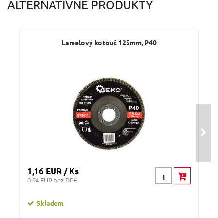
ALTERNATÍVNE PRODUKTY
Lamelový kotouč 125mm, P40
1,16 EUR / Ks
1,1
0.94 EUR bez DPH
0.91
Skladem