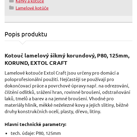
Kefky a kotúče
Lamelové kotúče
Popis produktu
Kotouč lamelový šikmý korundový, P80, 125mm,
KORUND, EXTOL CRAFT
Lamelové kotouče Extol Craft jsou určeny pro domácí a
poloprofesionální použití. Nejčastěji se používají pro
dokončovací práce a povrchové úpravy např. na odrezování,
čištění odlitků, srážení hran, rovinné broušení, odstraňování
laků, tmelů a barev a na jemné broušení. Vhodné pro
materiály hliník, měkké neželezné kovy a jejich slitiny, běžné
druhy konstrukčních ocelí, plasty, dřevo, litiny.
Hlavní technické parametry:
tech. údaje: P80, 125mm