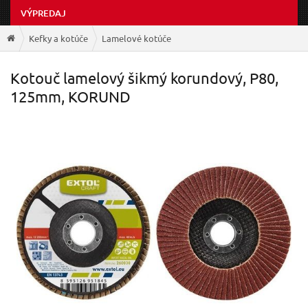
VÝPREDAJ
Kefky a kotúče
Lamelové kotúče
Kotouč lamelový šikmý korundový, P80,
125mm, KORUND