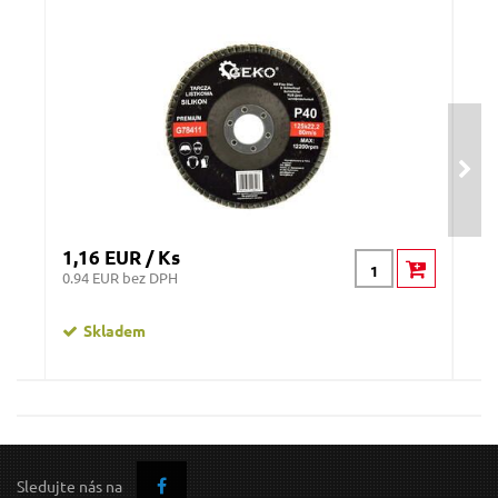
1,16 EUR / Ks
1,1
0.94 EUR bez DPH
0.91
Skladem
Lamelový kotouč 125mm, P80
Sledujte nás na