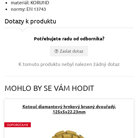
materiál: KORUND
normy: EN 13743
Dotazy k produktu
Potřebujete radu od odborníka?
Zaslat dotaz
Vaše jméno:
K tomuto produktu nebyl nalezen žádný dotaz
Váš e-mail:
MOHLO BY SE VÁM HODIT
Dotaz:
Kotouč diamantový hrnkový brusný dvouřadý,
125x5x22,23mm
O
DPORÚČAME