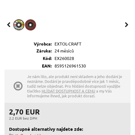
Výrobca:
EXTOL-CRAFT
Záruka:
24 měsíců
Kód:
EX260028
EAN:
8595126961530
Je nám líto, ale produkt není skladem a jeho dodání je
neznáme. Dodání je pravděpodobně více jak 1 měsíc,
tudíž nelze objednat. Pro hlídání dostupnosti využijte
tlačítko
HLÍDAT DOSTUPNOST A CENU
a my Vás
informujeme ihned, jak produkt dorazí.
2,70 EUR
2.2 EUR bez DPH
Dostupné alternativy najdete zde: