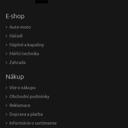
E-shop
Auto-moto
Nářadí
Náplně a kapaliny
Měřící technika
0,91 EUR / Ks
0,8
Zahrada
0.74 EUR bez DPH
0.71
Nákup
Skladem
Vše o nákupu
Obchodní podmínky
Lamelový kotouč 125mm, P100
Reklamace
Doprava a platba
Informácie o sortimente