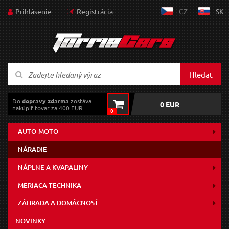
Prihlásenie
Registrácia
CZ
SK
Hledat
Do
dopravy zdarma
zostáva
0 EUR
nakúpiť tovar za 400 EUR
0
AUTO-MOTO
NÁRADIE
NÁPLNE A KVAPALINY
MERIACA TECHNIKA
ZÁHRADA A DOMÁCNOSŤ
NOVINKY