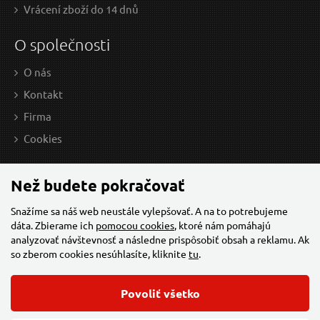
Vrácení zboží do 14 dnů
O společnosti
O nás
Kontakt
Firma
0,87 EUR / Ks
1,3
Cookies
0.71 EUR bez DPH
1.13
Skladem
Než budete pokračovať
Snažíme sa náš web neustále vylepšovať. A na to potrebujeme
dáta. Zbierame ich
pomocou cookies
, ktoré nám pomáhajú
Lamelový kotouč 115mm, P80
analyzovať návštevnosť a následne prispôsobiť obsah a reklamu. Ak
so zberom cookies nesúhlasíte, kliknite
tu
.
Povoliť všetko