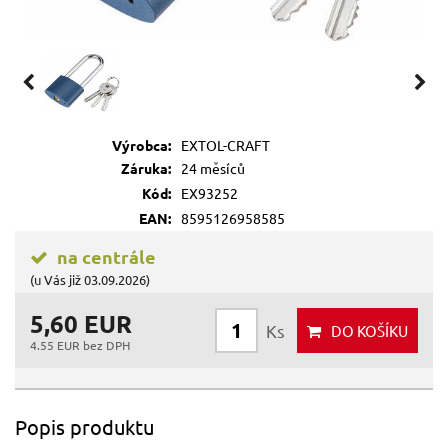
Výrobca:
EXTOL-CRAFT
Záruka:
24 měsíců
Kód:
EX93252
EAN:
8595126958585
na centrále
(u Vás již 03.09.2026)
5,60 EUR
Ks
DO KOŠÍKU
4.55 EUR bez DPH
Popis produktu