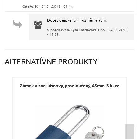
Váš e-mail:
Ondřej K.
| 24.01.2018 - 01:44
Dobrý den, vnitřní rozměr je 7cm.
Dotaz:
S pozdravem Tým Torriacars s.r.o.
| 24.01.2018
- 14:59
ALTERNATÍVNE PRODUKTY
Odeslat dotaz
Zámek visací litinový, prodloužený, 45mm, 3 klíče