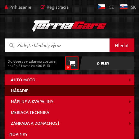
Prihlásenie
Registrácia
CZ
SK
Hledat
Do
dopravy zdarma
zostáva
0 EUR
nakúpiť tovar za 400 EUR
0
AUTO-MOTO
NÁRADIE
NÁPLNE A KVAPALINY
MERIACA TECHNIKA
ZÁHRADA A DOMÁCNOSŤ
NOVINKY