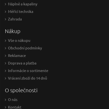
Náplně a kapaliny
Měřící technika
2,29 EUR / Ks
1,4
Zahrada
1.86 EUR bez DPH
1.19
Nákup
Skladem
Vše o nákupu
Obchodní podmínky
Zámek visací litinový barevný, 25mm, 3 klíče
Reklamace
Doprava a platba
Informácie o sortimente
Vrácení zboží do 14 dnů
O společnosti
O nás
Kontakt