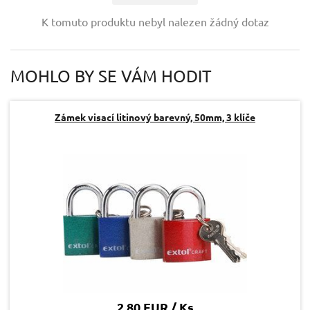
Vaše jméno:
K tomuto produktu nebyl nalezen žádný dotaz
Váš e-mail:
MOHLO BY SE VÁM HODIT
Dotaz:
Zámek visací litinový barevný, 50mm, 3 klíče
Odeslat dotaz
2,80 EUR / Ks