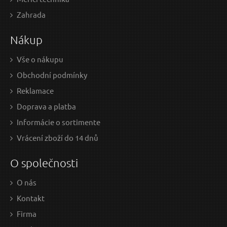
2,29 EUR / Ks
1,4
Zahrada
1.86 EUR bez DPH
1.19
Nákup
Skladem
Vše o nákupu
Obchodní podmínky
Zámek visací litinový barevný, 25mm, 3 klíče
Zá
Reklamace
Doprava a platba
Informácie o sortimente
Vrácení zboží do 14 dnů
O společnosti
O nás
Kontakt
Firma
1,20 EUR / Ks
7,1