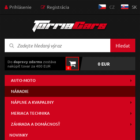
Prihlásenie
Registrácia
CZ
SK
Hledat
Do
dopravy zdarma
zostáva
0 EUR
nakúpiť tovar za 400 EUR
0
AUTO-MOTO
NÁRADIE
NÁPLNE A KVAPALINY
MERIACA TECHNIKA
ZÁHRADA A DOMÁCNOSŤ
NOVINKY