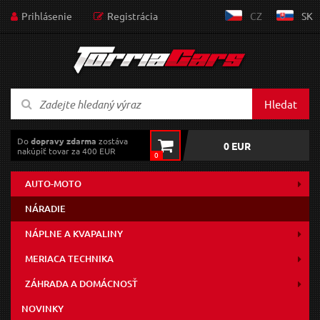
Prihlásenie
Registrácia
CZ
SK
Hledat
Do
dopravy zdarma
zostáva
0 EUR
nakúpiť tovar za 400 EUR
0
AUTO-MOTO
NÁRADIE
NÁPLNE A KVAPALINY
MERIACA TECHNIKA
ZÁHRADA A DOMÁCNOSŤ
NOVINKY