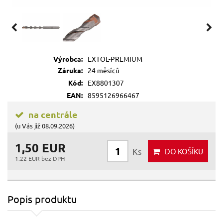
Výrobca:
EXTOL-PREMIUM
Záruka:
24 měsíců
Kód:
EX8801307
EAN:
8595126966467
na centrále
(u Vás již 08.09.2026)
1,50 EUR
Ks
DO KOŠÍKU
1.22 EUR bez DPH
Popis produktu