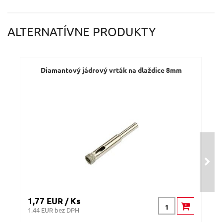
Váš e-mail:
ALTERNATÍVNE PRODUKTY
Dotaz:
Diamantový jádrový vrták na dlaždice 8mm
Vr
V
Ý
A
K
Odeslat dotaz
1,77 EUR / Ks
8 E
1.44 EUR bez DPH
6.5 