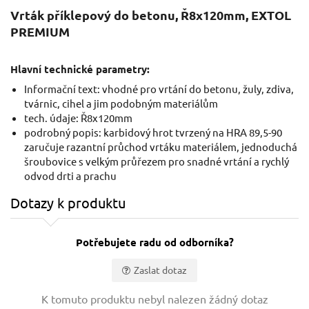
Vrták příklepový do betonu, Ř8x120mm, EXTOL
PREMIUM
Hlavní technické parametry:
Informační text: vhodné pro vrtání do betonu, žuly, zdiva,
tvárnic, cihel a jim podobným materiálům
tech. údaje: Ř8x120mm
podrobný popis: karbidový hrot tvrzený na HRA 89,5-90
zaručuje razantní průchod vrtáku materiálem, jednoduchá
šroubovice s velkým průřezem pro snadné vrtání a rychlý
odvod drti a prachu
Dotazy k produktu
Potřebujete radu od odborníka?
Zaslat dotaz
Vaše jméno:
K tomuto produktu nebyl nalezen žádný dotaz