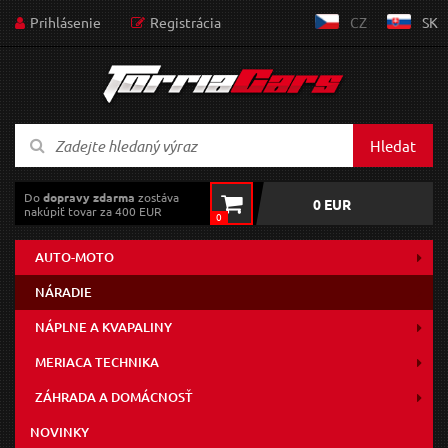
Prihlásenie
Registrácia
CZ
SK
Hledat
Do
dopravy zdarma
zostáva
0 EUR
nakúpiť tovar za 400 EUR
0
AUTO-MOTO
NÁRADIE
NÁPLNE A KVAPALINY
MERIACA TECHNIKA
ZÁHRADA A DOMÁCNOSŤ
NOVINKY