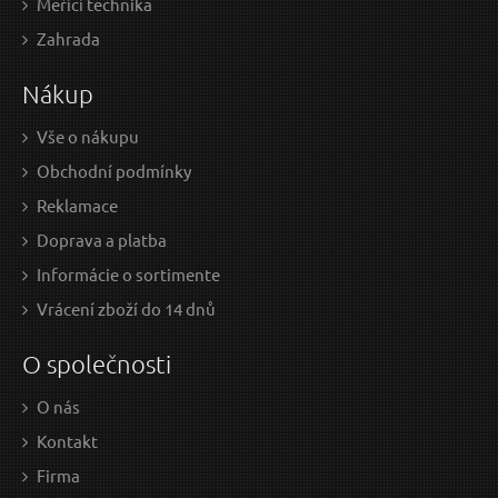
Měřící technika
0,80 EUR / Ks
1,6
Zahrada
0.65 EUR bez DPH
1.31
Nákup
Skladem
Vše o nákupu
Obchodní podmínky
Vrták do kladiv SDS-plus-5 - 18 x 250 x 300 mm -
Reklamace
3165140046336
Doprava a platba
V
ÝPREDAJ
Informácie o sortimente
A
KČNÉ
Vrácení zboží do 14 dnů
O společnosti
O nás
Kontakt
Firma
8 EUR / Ks
3,1