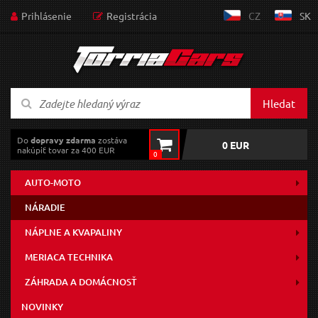
Prihlásenie
Registrácia
CZ
SK
Hledat
Do
dopravy zdarma
zostáva
0 EUR
nakúpiť tovar za 400 EUR
0
AUTO-MOTO
NÁRADIE
NÁPLNE A KVAPALINY
MERIACA TECHNIKA
ZÁHRADA A DOMÁCNOSŤ
NOVINKY