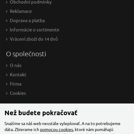
Obchodní podmínky
Plátno brusné nekonečný pás, 75x457mm, P100
P
Reklamace
Doprava a platba
Informácie o sortimente
Vrácení zboží do 14 dnů
O společnosti
O nás
Kontakt
Firma
0,45 EUR / Ks
0,5
Cookies
0.37 EUR bez DPH
0.42
Skladem
Než budete pokračovať
Snažíme sa náš web neustále vylepšovať. A na to potrebujeme
dáta. Zbierame ich
pomocou cookies
, ktoré nám pomáhajú