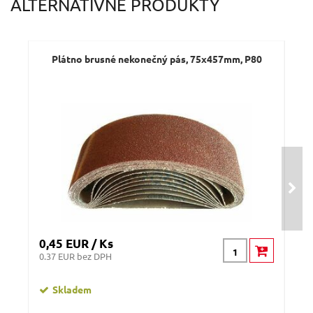
ALTERNATÍVNE PRODUKTY
Dotaz:
Plátno brusné nekonečný pás, 75x457mm, P80
P
Odeslat dotaz
0,45 EUR / Ks
0,5
0.37 EUR bez DPH
0.45
Skladem