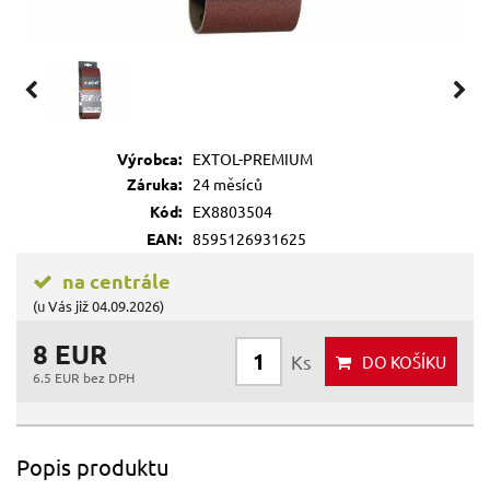
Výrobca:
EXTOL-PREMIUM
Záruka:
24 měsíců
Kód:
EX8803504
EAN:
8595126931625
na centrále
(u Vás již 04.09.2026)
8 EUR
Ks
DO KOŠÍKU
6.5 EUR bez DPH
Popis produktu