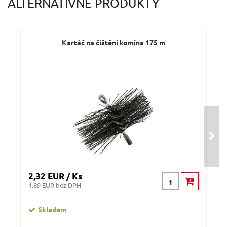
ALTERNATÍVNE PRODUKTY
Dotaz:
Kartáč na čištění komína 175 m
Odeslat dotaz
2,32 EUR / Ks
1,3
1.89 EUR bez DPH
1.06
Skladem