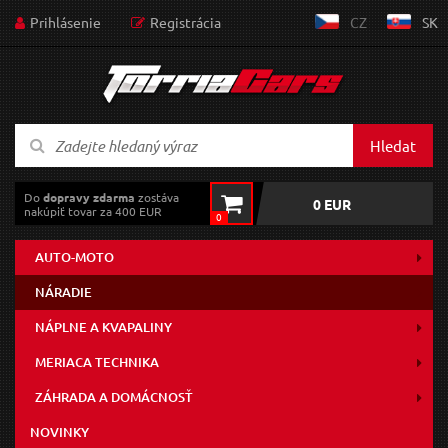
Prihlásenie
Registrácia
CZ
SK
Hledat
Do
dopravy zdarma
zostáva
0 EUR
nakúpiť tovar za 400 EUR
0
AUTO-MOTO
NÁRADIE
NÁPLNE A KVAPALINY
MERIACA TECHNIKA
ZÁHRADA A DOMÁCNOSŤ
NOVINKY