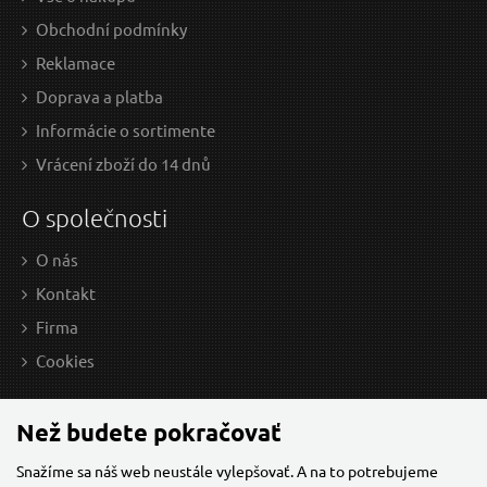
Obchodní podmínky
Plátno brusné nekonečný pás, 75x457mm, P100
P
Reklamace
Doprava a platba
Informácie o sortimente
Vrácení zboží do 14 dnů
O společnosti
O nás
Kontakt
Firma
0,45 EUR / Ks
0,5
Cookies
0.37 EUR bez DPH
0.42
Skladem
Než budete pokračovať
Snažíme sa náš web neustále vylepšovať. A na to potrebujeme