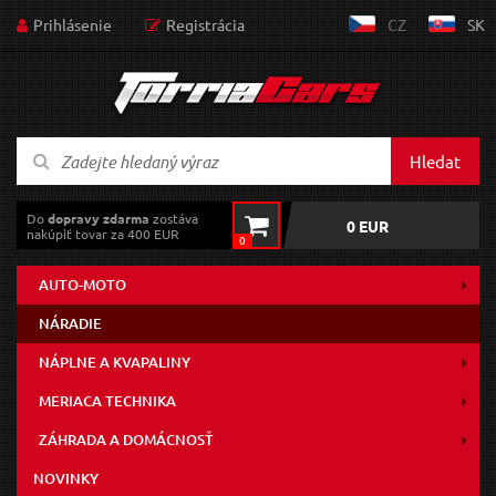
Prihlásenie
Registrácia
CZ
SK
Hledat
Do
dopravy zdarma
zostáva
0 EUR
nakúpiť tovar za 400 EUR
0
AUTO-MOTO
NÁRADIE
NÁPLNE A KVAPALINY
MERIACA TECHNIKA
ZÁHRADA A DOMÁCNOSŤ
NOVINKY