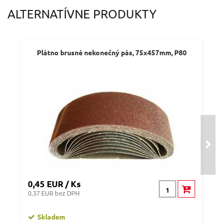
Váš e-mail:
ALTERNATÍVNE PRODUKTY
Dotaz:
Plátno brusné nekonečný pás, 75x457mm, P80
P
Odeslat dotaz
0,45 EUR / Ks
0,5
0.37 EUR bez DPH
0.44
Skladem