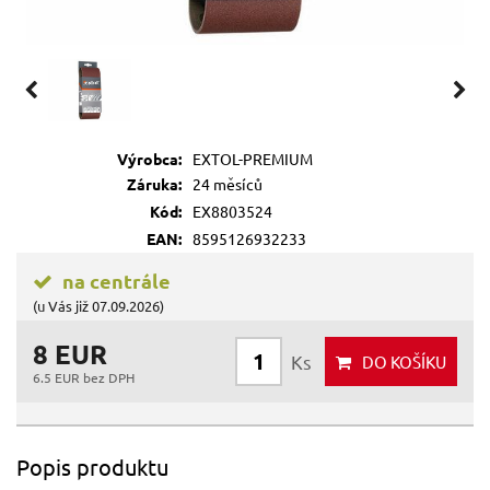
Výrobca:
EXTOL-PREMIUM
Záruka:
24 měsíců
Kód:
EX8803524
EAN:
8595126932233
na centrále
(u Vás již 07.09.2026)
8 EUR
Ks
DO KOŠÍKU
6.5 EUR bez DPH
Popis produktu