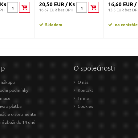
 Ks
20,50 EUR / Ks
16,60 EUR /
DPH
16.67 EUR bez DPH
13.5 EUR bez D
Skladem
na centrále
up
O společnosti
 nákupu
O nás
odní podmínky
Kontakt
amace
Firma
va a platba
Cookies
mácie o sortimente
ní zboží do 14 dnů