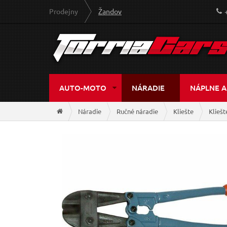
Prodejny
Žandov
AUTO-MOTO
NÁRADIE
NÁPLNE A
Náradie
Ručné náradie
Kliešte
Kliešt