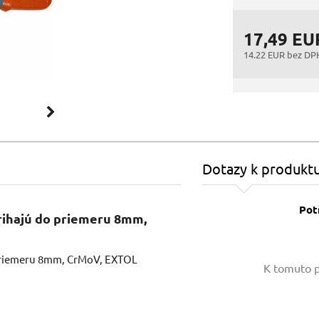
17,49 EU
14.22 EUR bez DP
Dotazy k produkt
Pot
trihajú do priemeru 8mm,
Vaše jméno:
 priemeru 8mm, CrMoV, EXTOL
K tomuto p
Váš e-mail: