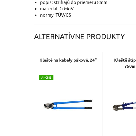
popis: strihajú do priemeru 8mm
materiál: CrMoV
normy: TÜV/GS
ALTERNATÍVNE PRODUKTY
Kleště na kabely pákové, 24"
Kleště ští
750m
A
KČNÉ