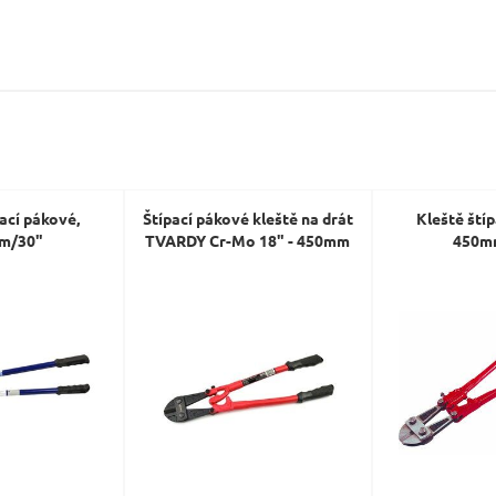
Dotaz:
pací pákové,
Štípací pákové kleště na drát
Kleště štíp
Odeslat dotaz
m/30"
TVARDY Cr-Mo 18" - 450mm
450m