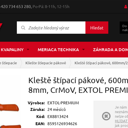
+420 734 653 280,
Po-Pá: 8-11h, 12-15h
Do
Hledat
nak
 KVAPALINY
MERIACA TECHNIKA
ZÁHRADA A DO
e štiepacie
Kliešte štiepacie pákové
Kleště štípací pákové, 600mm/
Kleště štípací pákové, 600m
8mm, CrMoV, EXTOL PREM
Výrobca:
EXTOL-PREMIUM
Je nám 
Záruka:
24 měsíců
neznáme
Kód:
EX8813424
nelze ob
HLÍDAT
EAN:
8595126934626
jak pro