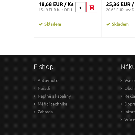
18,68 EUR / Ks
25,36 EUR /
15.19 EUR bez DPH
20.62 EUR bez 
Skladem
Skladem
E-shop
Nák
Auto-moto
Vše o
Nářadí
Obch
Náplně a kapaliny
Rekl
Měřící technika
Dopra
Zahrada
Infor
Vráce