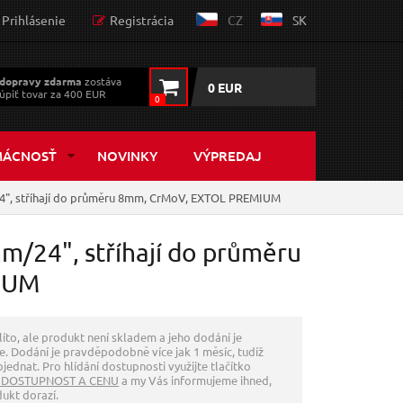
Prihlásenie
Registrácia
CZ
SK
dopravy zdarma
zostáva
0 EUR
úpiť tovar za 400 EUR
0
MÁCNOSŤ
NOVINKY
VÝPREDAJ
24", stříhají do průměru 8mm, CrMoV, EXTOL PREMIUM
m/24", stříhají do průměru
IUM
líto, ale produkt není skladem a jeho dodání je
. Dodání je pravděpodobně více jak 1 měsíc, tudíž
jednat. Pro hlídání dostupnosti využijte tlačítko
 DOSTUPNOST A CENU
a my Vás informujeme ihned,
dukt dorazí.