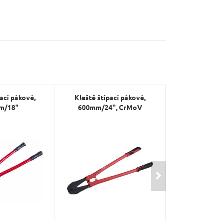
ací pákové,
Kleště štípací pákové,
Kleště štíp
m/18"
600mm/24", CrMoV
750mm/30