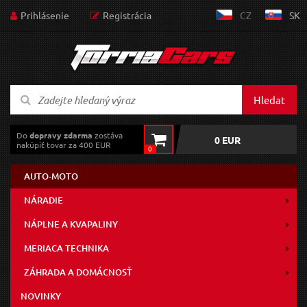
Prihlásenie
Registrácia
CZ
SK
Hledat
Do
dopravy zdarma
zostáva
0 EUR
nakúpiť tovar za 400 EUR
0
AUTO-MOTO
NÁRADIE
NÁPLNE A KVAPALINY
MERIACA TECHNIKA
ZÁHRADA A DOMÁCNOSŤ
NOVINKY