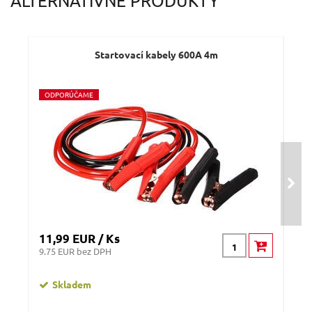
ALTERNATÍVNE PRODUKTY
Dotaz:
Startovací kabely 600A 4m
O
DPORÚČAME
O
D
Odeslat dotaz
11,99 EUR / Ks
48,
9.75 EUR bez DPH
39.
Skladem