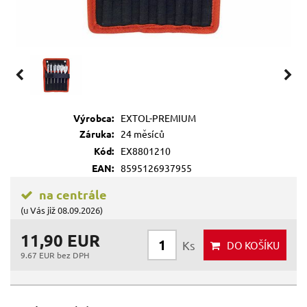
Výrobca:
EXTOL-PREMIUM
Záruka:
24 měsíců
Kód:
EX8801210
EAN:
8595126937955
na centrále
(u Vás již 08.09.2026)
11,90 EUR
Ks
DO KOŠÍKU
9.67 EUR bez DPH