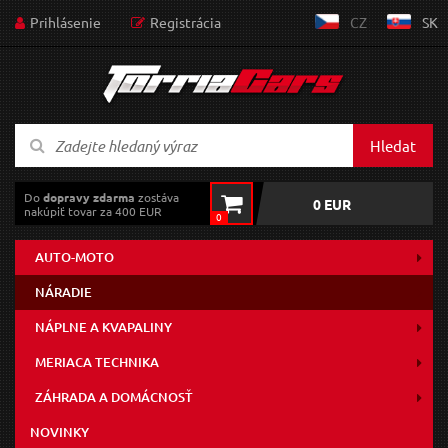
Prihlásenie
Registrácia
CZ
SK
Hledat
Do
dopravy zdarma
zostáva
0 EUR
nakúpiť tovar za 400 EUR
0
AUTO-MOTO
NÁRADIE
NÁPLNE A KVAPALINY
MERIACA TECHNIKA
ZÁHRADA A DOMÁCNOSŤ
NOVINKY