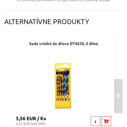
Váš e-mail:
ALTERNATÍVNE PRODUKTY
Dotaz:
Sada vrtáků do dřeva DT4535, 5 dílná
Vr
Odeslat dotaz
5,56 EUR / Ks
5,8
4.52 EUR bez DPH
4.72