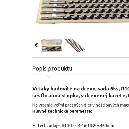
Popis produktu
Vrtáky hadovité na drevo, sada 6ks, R
šesťhranná stopka, v drevenej kazet
Na vŕtanie veľmi presných dier v neštípavých mat
Hlavné technické parametre:
tech. údaje: R10-12-14-16-18-20x460mm