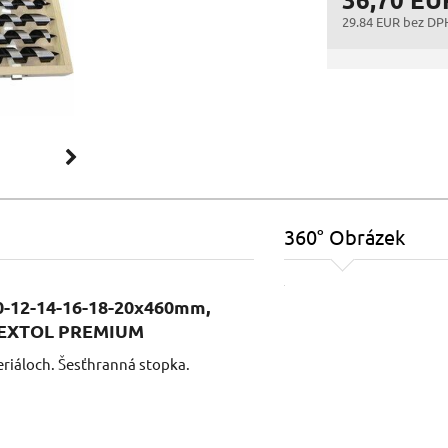
29.84 EUR bez DP
360° Obrázek
10-12-14-16-18-20x460mm,
e, EXTOL PREMIUM
eriáloch. Šesťhranná stopka.