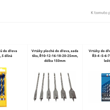
Vaše jméno:
K tomuto p
Váš e-mail:
Dotaz:
ků do dřeva
Vrtáky ploché do dřeva, sada
Vrtáky do dře
 5 dílná
6ks, Ř10-12-16-18-20-25mm,
Ř3-4 -5-6-
délka 150mm
leš
Odeslat dotaz