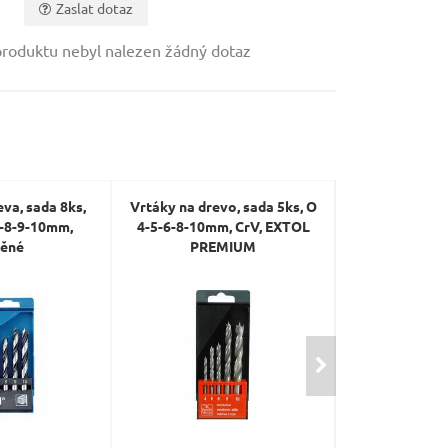
Zaslat dotaz
roduktu nebyl nalezen žádný dotaz
va, sada 8ks,
Vrtáky na drevo, sada 5ks, O
Vrtáky hadov
7-8-9-10mm,
4-5-6-8-10mm, CrV, EXTOL
sada 5ks, 
těné
PREMIUM
14x6