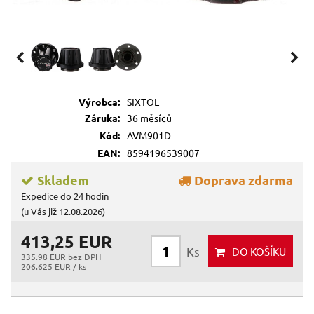
Výrobca:
SIXTOL
Záruka:
36 měsíců
Kód:
AVM901D
EAN:
8594196539007
Skladem
Doprava zdarma
Expedice do 24 hodin
(u Vás již 12.08.2026)
413,25 EUR
Ks
DO KOŠÍKU
335.98 EUR bez DPH
206.625 EUR / ks