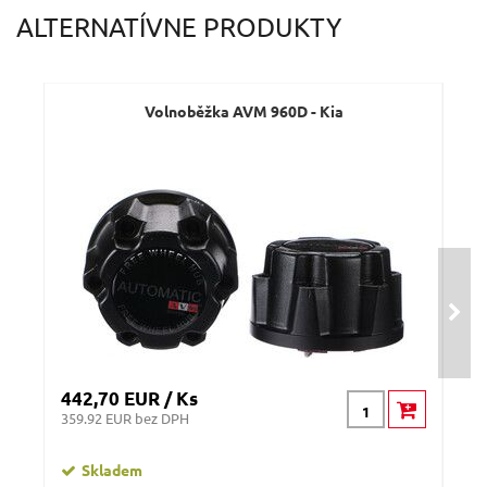
Váš e-mail:
ALTERNATÍVNE PRODUKTY
Dotaz:
Volnoběžka AVM 960D - Kia
Odeslat dotaz
442,70 EUR / Ks
442
359.92 EUR bez DPH
359
Skladem