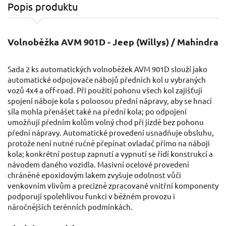
Popis produktu
Volnoběžka AVM 901D - Jeep (Willys) / Mahindra
Sada 2 ks automatických volnoběžek AVM 901D slouží jako
automatické odpojovače nábojů předních kol u vybraných
vozů 4x4 a off-road. Při použití pohonu všech kol zajišťují
spojení náboje kola s poloosou přední nápravy, aby se hnací
síla mohla přenášet také na přední kola; po odpojení
umožňují předním kolům volný chod při jízdě bez pohonu
přední nápravy. Automatické provedení usnadňuje obsluhu,
protože není nutné ručně přepínat ovladač přímo na náboji
kola; konkrétní postup zapnutí a vypnutí se řídí konstrukcí a
návodem daného vozidla. Masivní ocelové provedení
chráněné epoxidovým lakem zvyšuje odolnost vůči
venkovním vlivům a precizně zpracované vnitřní komponenty
podporují spolehlivou funkci v běžném provozu i
náročnějších terénních podmínkách.