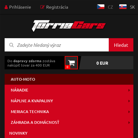
Prihlásenie
Registrácia
CZ
SK
Hledat
Do
dopravy zdarma
zostáva
0 EUR
nakúpiť tovar za 400 EUR
0
AUTO-MOTO
NÁRADIE
NÁPLNE A KVAPALINY
MERIACA TECHNIKA
ZÁHRADA A DOMÁCNOSŤ
NOVINKY