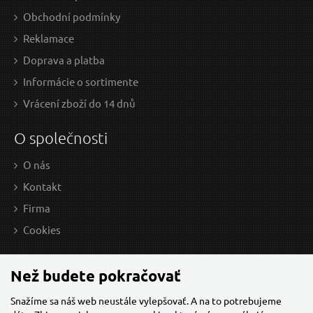
Obchodní podmínky
Volnoběžka AVM 910D - UAZ / Beijing
Reklamace
Doprava a platba
Informácie o sortimente
Vrácení zboží do 14 dnů
O společnosti
O nás
Kontakt
Firma
405,65 EUR / Ks
515
Cookies
329.8 EUR bez DPH
419
Skladem
Než budete pokračovať
Doprava zdarma
D
Snažíme sa náš web neustále vylepšovať. A na to potrebujeme