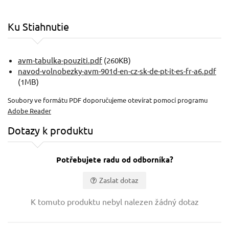
Ku Stiahnutie
avm-tabulka-pouziti.pdf
(260KB)
navod-volnobezky-avm-901d-en-cz-sk-de-pt-it-es-fr-a6.pdf
(1MB)
Soubory ve formátu PDF doporučujeme otevírat pomocí programu
Adobe Reader
Dotazy k produktu
Potřebujete radu od odborníka?
Zaslat dotaz
Vaše jméno:
K tomuto produktu nebyl nalezen žádný dotaz