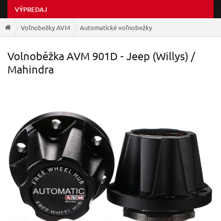
VÝPREDAJ
Voľnobežky AVM
Automatické voľnobežky
Volnoběžka AVM 901D - Jeep (Willys) /
Mahindra