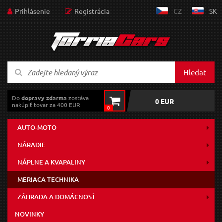
Prihlásenie
Registrácia
CZ
SK
Hledat
Do
dopravy zdarma
zostáva
0 EUR
nakúpiť tovar za 400 EUR
0
AUTO-MOTO
NÁRADIE
NÁPLNE A KVAPALINY
MERIACA TECHNIKA
ZÁHRADA A DOMÁCNOSŤ
NOVINKY