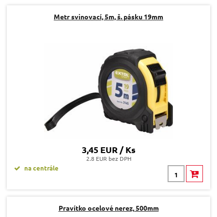
Dotaz:
Metr svinovací, 5m, š. pásku 19mm
Odeslat dotaz
3,45 EUR / Ks
2.8 EUR bez DPH
na centrále
Pravítko ocelové nerez, 500mm