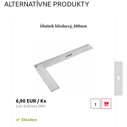
ALTERNATÍVNE PRODUKTY
Úhelník hliníkový, 300mm
6,90 EUR / Ks
3,8
5.61 EUR bez DPH
3.09
Skladem