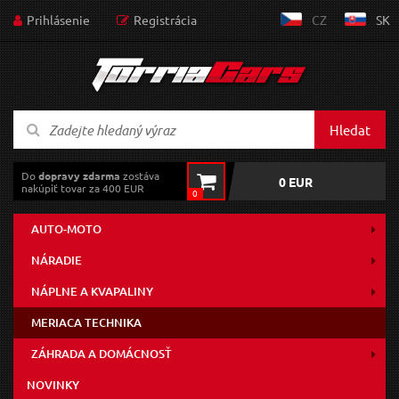
Prihlásenie
Registrácia
CZ
SK
Hledat
Do
dopravy zdarma
zostáva
0 EUR
nakúpiť tovar za 400 EUR
0
AUTO-MOTO
NÁRADIE
NÁPLNE A KVAPALINY
MERIACA TECHNIKA
ZÁHRADA A DOMÁCNOSŤ
NOVINKY