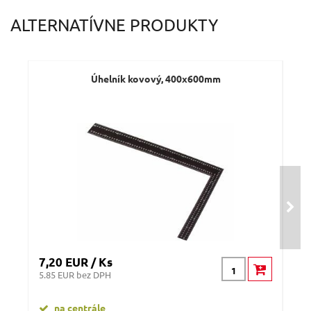
ALTERNATÍVNE PRODUKTY
Úhelník kovový, 400x600mm
7,20 EUR / Ks
3,8
5.85 EUR bez DPH
3.09
na centrále