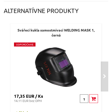
ALTERNATÍVNE PRODUKTY
Svářecí kukla samostmívací WELDING MASK 1,
S
černá
O
DPORÚČAME
17,35 EUR / Ks
20,
14.11 EUR bez DPH
16.