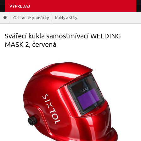
VÝPREDAJ
Ochranné pomôcky
Kukly a štíty
Svářecí kukla samostmívací WELDING
MASK 2, červená