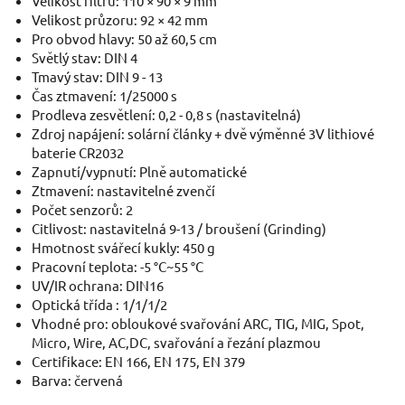
Velikost filtru: 110 × 90 × 9 mm
Velikost průzoru: 92 × 42 mm
Pro obvod hlavy: 50 až 60,5 cm
Světlý stav: DIN 4
Tmavý stav: DIN 9 - 13
Čas ztmavení: 1/25000 s
Prodleva zesvětlení: 0,2 - 0,8 s (nastavitelná)
Zdroj napájení: solární články + dvě výměnné 3V lithiové
baterie CR2032
Zapnutí/vypnutí: Plně automatické
Ztmavení: nastavitelné zvenčí
Počet senzorů: 2
Citlivost: nastavitelná 9-13 / broušení (Grinding)
Hmotnost svářecí kukly: 450 g
Pracovní teplota: -5 °C~55 °C
UV/IR ochrana: DIN16
Optická třída : 1/1/1/2
Vhodné pro: obloukové svařování ARC, TIG, MIG, Spot,
Micro, Wire, AC,DC, svařování a řezání plazmou
Certifikace: EN 166, EN 175, EN 379
Barva: červená