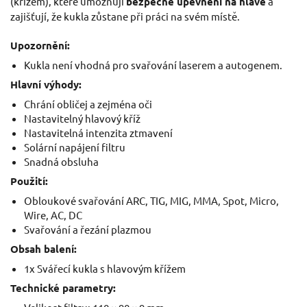
(křížem), které umožňují
bezpečné upevnění na hlavě
a
zajišťují, že kukla zůstane při práci na svém místě.
Upozornění:
Kukla není vhodná pro svařování laserem a autogenem.
Hlavní výhody:
Chrání obličej a zejména oči
Nastavitelný hlavový kříž
Nastavitelná intenzita ztmavení
Solární napájení filtru
Snadná obsluha
Použití:
Obloukové svařování ARC, TIG, MIG, MMA, Spot, Micro,
Wire, AC, DC
Svařování a řezání plazmou
Obsah balení:
1x Svářecí kukla s hlavovým křížem
Technické parametry: