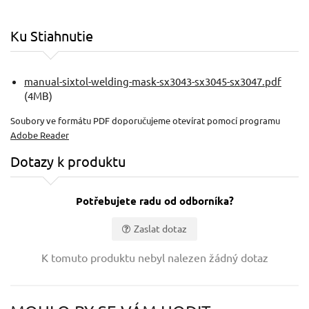
Ku Stiahnutie
manual-sixtol-welding-mask-sx3043-sx3045-sx3047.pdf
(4MB)
Soubory ve formátu PDF doporučujeme otevírat pomocí programu
Adobe Reader
Dotazy k produktu
Potřebujete radu od odborníka?
Zaslat dotaz
Vaše jméno:
K tomuto produktu nebyl nalezen žádný dotaz
Váš e-mail: