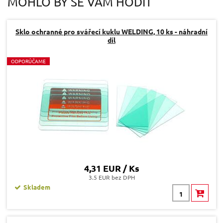
MOHLO BY SE VÁM HODIT
Dotaz:
Sklo ochranné pro svářecí kuklu WELDING, 10 ks - náhradní
díl
O
DPORÚČAME
Odeslat dotaz
4,31 EUR / Ks
3.5 EUR bez DPH
Skladem