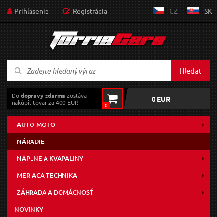
Prihlásenie
Registrácia
CZ
SK
Hledat
Do
dopravy zdarma
zostáva
0 EUR
nakúpiť tovar za 400 EUR
0
AUTO-MOTO
NÁRADIE
NÁPLNE A KVAPALINY
MERIACA TECHNIKA
ZÁHRADA A DOMÁCNOSŤ
NOVINKY