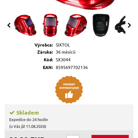
Výrobca:
SIXTOL
Záruka:
36 měsíců
Kód:
SX3044
EAN:
8595697702136
Skladem
Expedice do 24 hodin
(u Vás již 11.08.2026)