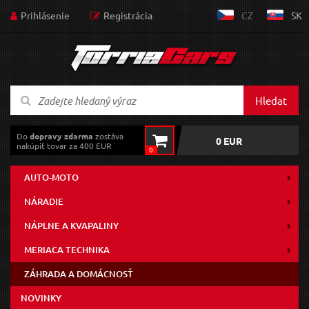
Prihlásenie
Registrácia
CZ
SK
Hledat
Do
dopravy zdarma
zostáva
0 EUR
nakúpiť tovar za 400 EUR
0
AUTO-MOTO
NÁRADIE
NÁPLNE A KVAPALINY
MERIACA TECHNIKA
ZÁHRADA A DOMÁCNOSŤ
NOVINKY