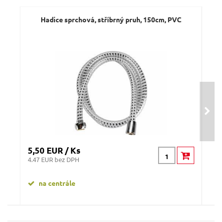
Dotaz:
Hadice sprchová, stříbrný pruh, 150cm, PVC
Had
Odeslat dotaz
5,50 EUR / Ks
5,5
4.47 EUR bez DPH
4.47
na centrále
n