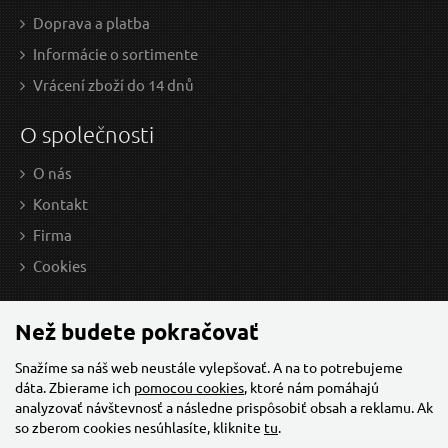
chróm, FRESHH
Doprava a platba
Informácie o sortimente
Vrácení zboží do 14 dnů
O společnosti
O nás
Kontakt
Firma
9,20 EUR / Ks
8,6
Cookies
7.48 EUR bez DPH
6.99
na centrále
n
Než budete pokračovať
Snažíme sa náš web neustále vylepšovať. A na to potrebujeme
dáta. Zbierame ich
pomocou cookies
, ktoré nám pomáhajú
Hadice sprchová, stříbrná, 180cm, PVC
analyzovať návštevnosť a následne prispôsobiť obsah a reklamu. Ak
so zberom cookies nesúhlasíte, kliknite
tu
.