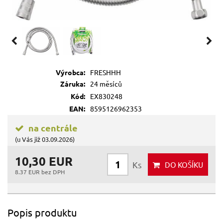
Výrobca:
FRESHHH
Záruka:
24 měsíců
Kód:
EX830248
EAN:
8595126962353
na centrále
(u Vás již 03.09.2026)
10,30 EUR
Ks
DO KOŠÍKU
8.37 EUR bez DPH
Popis produktu