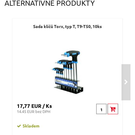
ALTERNATÍVNE PRODUKTY
Sada klíčů Torx, typ T, T9-T50, 10ks
Š
17,77 EUR / Ks
4,7
14.45 EUR bez DPH
3.82
Skladem