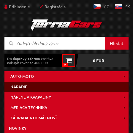
Prihlásenie
Registrácia
CZ
SK
Hledat
Do
dopravy zdarma
zostáva
0 EUR
nakúpiť tovar za 400 EUR
0
AUTO-MOTO
NÁRADIE
NÁPLNE A KVAPALINY
MERIACA TECHNIKA
ZÁHRADA A DOMÁCNOSŤ
NOVINKY