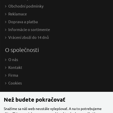
Šroubovák TORX, T 8x80mm, CrV
Š
Obchodní podmínky
Reklamace
Doprava a platba
Informácie o sortimente
Vrácení zboží do 14 dnů
O společnosti
O nás
Kontakt
1,50 EUR / Ks
4,7
1.22 EUR bez DPH
3.82
Firma
Cookies
na centrále
n
Než budete pokračovať
Šroubovák TORX prodloužený, TTa 15x200mm, S2
Snažíme sa náš web neustále vylepšovať. A na to potrebujeme