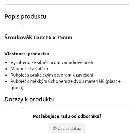
Popis produktu
Šroubovák TORX, T 6x100mm, S2
Šroubovák Torx t6 x 75mm
Vlastnosti produktu:
Vyrobeno ze silné chrom vanadiové oceli
Magnetická špička
Rukojeť s praktickým otvorem k zavěšení
Rukojeť s měkkým úchopem ze dvou materiálů (plast +
guma)
3,90 EUR / Ks
1,9
Dotazy k produktu
3.17 EUR bez DPH
1.54
Potřebujete radu od odborníka?
Skladem
Zaslat dotaz