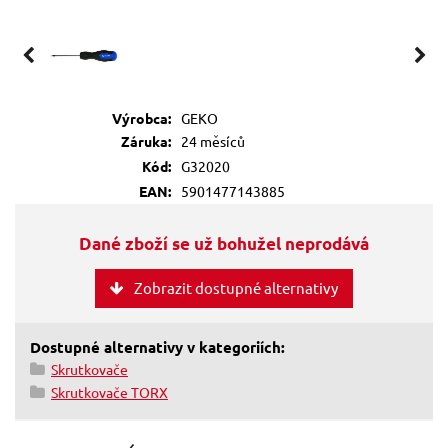
Výrobca:
GEKO
Záruka:
24 měsíců
Kód:
G32020
EAN:
5901477143885
Dané zboží se už bohužel neprodává
Zobrazit dostupné alternativy
Dostupné alternativy v kategoriích:
Skrutkovače
Skrutkovače TORX