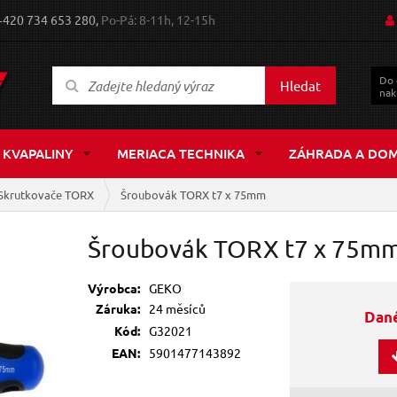
+420 734 653 280,
Po-Pá: 8-11h, 12-15h
Do
Hledat
nak
 KVAPALINY
MERIACA TECHNIKA
ZÁHRADA A DO
Skrutkovače TORX
Šroubovák TORX t7 x 75mm
Šroubovák TORX t7 x 75m
Výrobca:
GEKO
Záruka:
24 měsíců
Dané
Kód:
G32021
EAN:
5901477143892