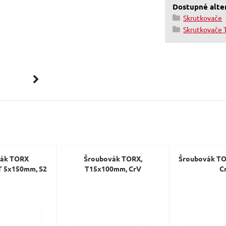
Dostupné alter
Skrutkovače
Skrutkovače
vák TORX
Šroubovák TORX,
Šroubovák TO
 T 5x150mm, S2
T15x100mm, CrV
C