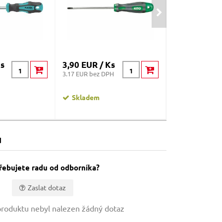
Ks
3,90 EUR / Ks
13,43 EUR /
3.17 EUR bez DPH
10.92 EUR bez D
Skladem
Skladem
u
řebujete radu od odborníka?
Zaslat dotaz
roduktu nebyl nalezen žádný dotaz