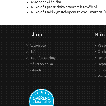
Magnetická špička
Rukojeť s praktickým otvorem k zavěšení
Rukojeť s měkkým úchopem ze dvou materiálů 
E-shop
Nák
Auto-moto
Vše o
Nářadí
Obch
Náplně a kapaliny
Rekl
Měřící technika
Dopra
Zahrada
Infor
Vráce