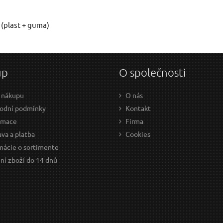
Váš e-mail:
(plast + guma)
Dotaz:
up
O společnosti
 nákupu
O nás
odní podmínky
Kontakt
amace
Firma
Odeslat dotaz
va a platba
Cookies
mácie o sortimente
ní zboží do 14 dnů