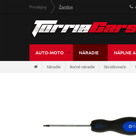
Prodejny
Žandov
AUTO-MOTO
NÁRADIE
NÁPLNE A
Náradie
Ručné náradie
Skrutkovače