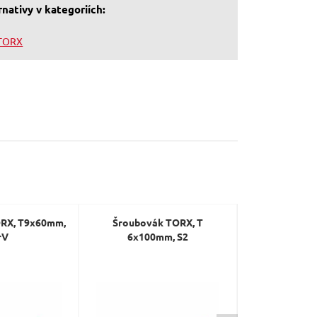
nativy v kategoriích:
 TORX
RX, T9x60mm,
Šroubovák TORX, T
Sada klíčů To
rV
6x100mm, S2