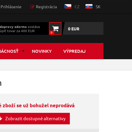
Prihlásenie
Registrácia
CZ
SK
dopravy zdarma
zostáva
0 EUR
úpiť tovar za 400 EUR
0
MÁCNOSŤ
NOVINKY
VÝPREDAJ
m
 zboží se už bohužel neprodává
Zobrazit dostupné alternativy