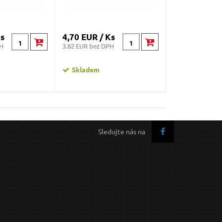
Ks
4,70 EUR / Ks
13,43 EUR /
PH
3.82 EUR bez DPH
10.92 EUR bez D
Skladem
Skladem
Sledujte nás na