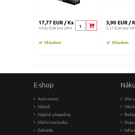
17,77 EUR / Ks
3,90 EUR / 
14.45 EUR bez DPH
3.17 EUR bez D
Skladem
Skladem
E-shop
Nák
Auto-moto
Vše o
Nářadí
Obch
Náplně a kapaliny
Rekl
Měřící technika
Dopra
Zahrada
Infor