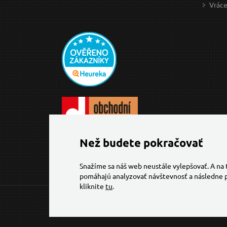
Vráce
Než budete pokračovať
Snažíme sa náš web neustále vylepšovať. A na
pomáhajú analyzovať návštevnosť a následne p
kliknite
tu
.
© 2026 Všechna práva vyhrazena,
Torriacars, s.r.o.