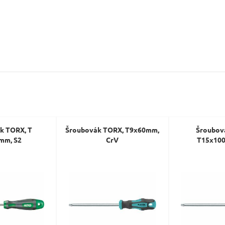
Dotaz:
Odeslat dotaz
k TORX, T
Šroubovák TORX, T9x60mm,
Šroubov
mm, S2
CrV
T15x100