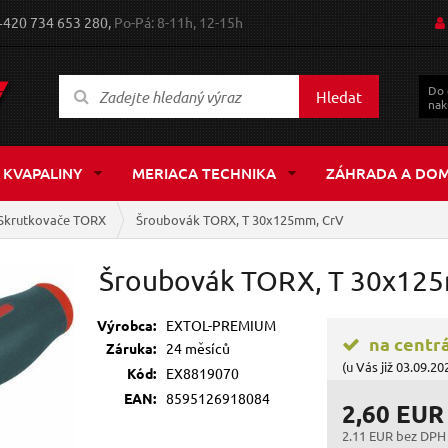
+420 734 653 280,
Po-Pá: 8-11h, 12-15h
Do
Hledat
nak
 KVAPALINY
MERIACA TECHNIKA
ZÁHRADA A DO
Skrutkovače TORX
Šroubovák TORX, T 30x125mm, CrV
Šroubovák TORX, T 30x12
Výrobca:
EXTOL-PREMIUM
na centr
Záruka:
24 měsíců
(u Vás již 03.09.20
Kód:
EX8819070
EAN:
8595126918084
2,60 EUR
2.11 EUR bez DPH