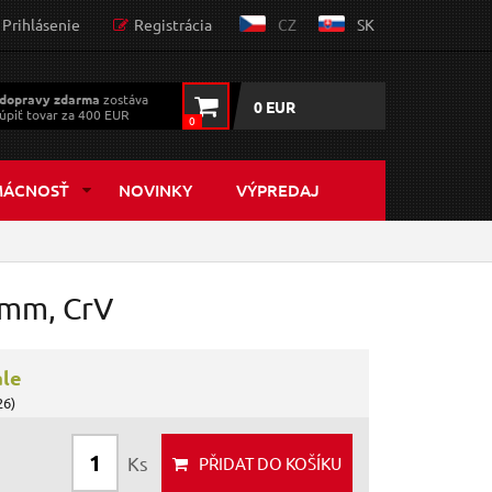
Prihlásenie
Registrácia
CZ
SK
dopravy zdarma
zostáva
0 EUR
úpiť tovar za 400 EUR
0
MÁCNOSŤ
NOVINKY
VÝPREDAJ
5mm, CrV
ále
26)
Ks
PŘIDAT
DO KOŠÍKU