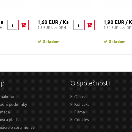
Ks
1,60 EUR / Ks
1,90 EUR / 
PH
1.3 EUR bez DPH
1.54 EUR bez D
Skladem
Skladem
up
O společnosti
 nákupu
O nás
odní podmínky
Kontakt
amace
Firma
va a platba
Cookies
mácie o sortimente