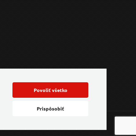
Povoliť všetko
Prispôsobiť
Feo.cz