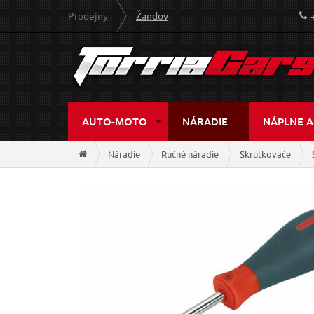
Prodejny
Žandov
AUTO-MOTO
NÁRADIE
NÁPLNE A
Náradie
Ručné náradie
Skrutkovače