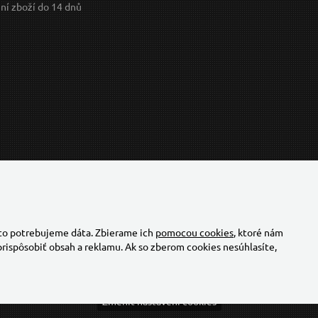
ní zboží do 14 dnů
 to potrebujeme dáta. Zbierame ich
pomocou cookies
, ktoré nám
rispôsobiť obsah a reklamu. Ak so zberom cookies nesúhlasíte,
Změnit nastavení cookies