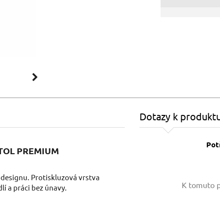
Dotazy k produkt
Pot
EXTOL PREMIUM
designu. Protiskluzová vrstva
Vaše jméno:
K tomuto p
dlí a práci bez únavy.
Váš e-mail: