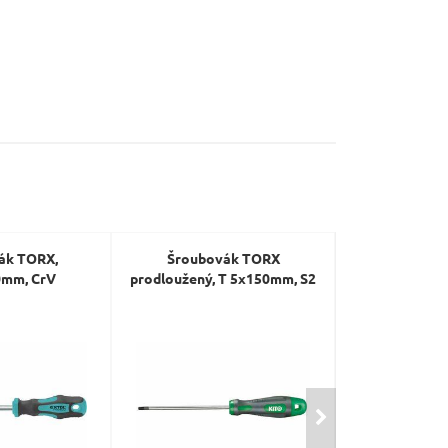
ák TORX,
Šroubovák TORX
Sada klíčů To
mm, CrV
prodloužený, T 5x150mm, S2