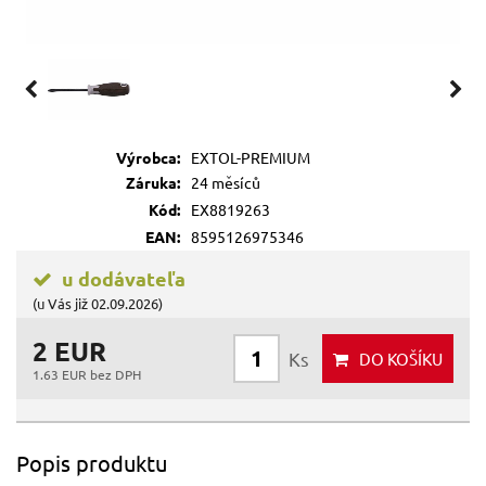
Výrobca:
EXTOL-PREMIUM
Záruka:
24 měsíců
Kód:
EX8819263
EAN:
8595126975346
u dodávateľa
(u Vás již 02.09.2026)
2 EUR
Ks
DO KOŠÍKU
1.63 EUR bez DPH
Popis produktu