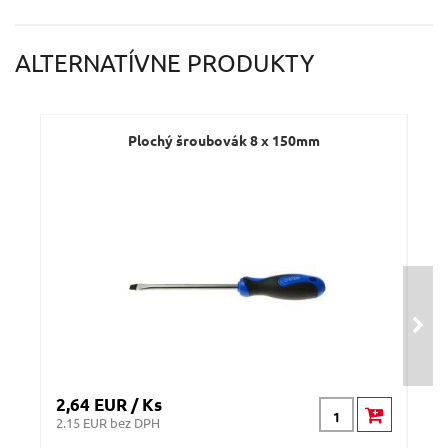
Váš e-mail:
ALTERNATÍVNE PRODUKTY
Dotaz:
Plochý šroubovák 8 x 150mm
Odeslat dotaz
2,64 EUR / Ks
1,5
2.15 EUR bez DPH
1.22