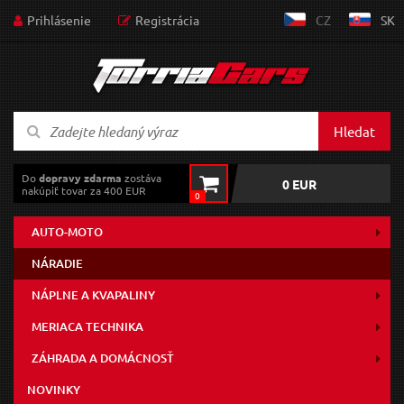
Prihlásenie
Registrácia
CZ
SK
Hledat
Do
dopravy zdarma
zostáva
0 EUR
nakúpiť tovar za 400 EUR
0
AUTO-MOTO
NÁRADIE
NÁPLNE A KVAPALINY
MERIACA TECHNIKA
ZÁHRADA A DOMÁCNOSŤ
NOVINKY