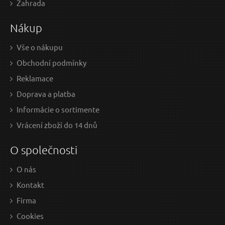
Zahrada
5.15 EUR bez DPH
4.49
Nákup
Skladem
Vše o nákupu
Obchodní podmínky
Reklamace
Doprava a platba
Informácie o sortimente
Vrácení zboží do 14 dnů
O společnosti
O nás
Kontakt
Firma
Cookies