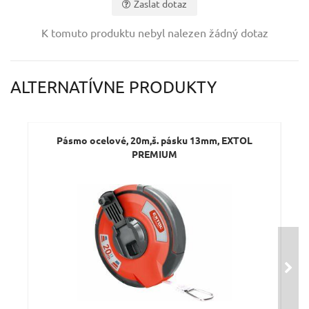
Zaslat dotaz
Vaše jméno:
K tomuto produktu nebyl nalezen žádný dotaz
Váš e-mail:
ALTERNATÍVNE PRODUKTY
Dotaz:
Pásmo ocelové, 20m,š. pásku 13mm, EXTOL
PREMIUM
Odeslat dotaz