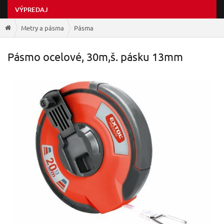
VÝPREDAJ
Metry a pásma
Pásma
Pásmo ocelové, 30m,š. pásku 13mm