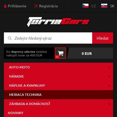
Prihlásenie
Registrácia
CZ
SK
Hledat
Do
dopravy zdarma
zostáva
0 EUR
nakúpiť tovar za 400 EUR
0
AUTO-MOTO
NÁRADIE
NÁPLNE A KVAPALINY
MERIACA TECHNIKA
ZÁHRADA A DOMÁCNOSŤ
NOVINKY