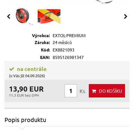
Výrobca:
EXTOL-PREMIUM
Záruka:
24 měsíců
Kód:
EX8821093
EAN:
8595126981347
na centrále
(u Vás již 04.09.2026)
13,90 EUR
Ks
DO KOŠÍKU
11.3 EUR bez DPH
Popis produktu