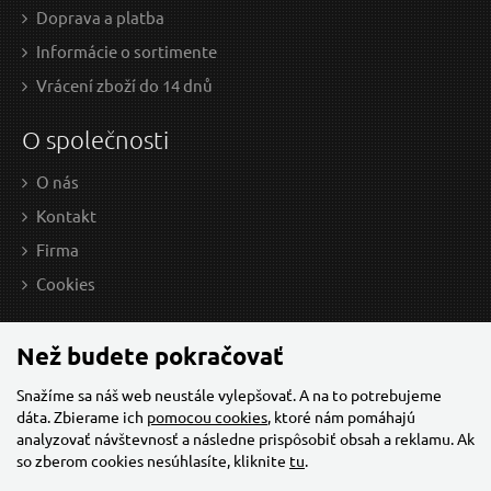
Doprava a platba
Informácie o sortimente
Vrácení zboží do 14 dnů
O společnosti
O nás
Kontakt
Firma
1,60 EUR / Ks
2,4
Cookies
1.3 EUR bez DPH
1.95
na centrále
n
Než budete pokračovať
Snažíme sa náš web neustále vylepšovať. A na to potrebujeme
dáta. Zbierame ich
pomocou cookies
, ktoré nám pomáhajú
Šroubovák plochý, (-) 4x75mm, CrV
analyzovať návštevnosť a následne prispôsobiť obsah a reklamu. Ak
so zberom cookies nesúhlasíte, kliknite
tu
.