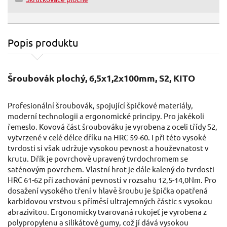
Popis produktu
Šroubovák plochý, 6,5x1,2x100mm, S2, KITO
Profesionální šroubovák, spojující špičkové materiály,
moderní technologii a ergonomické principy. Pro jakékoli
řemeslo. Kovová část šroubováku je vyrobena z oceli třídy S2,
vytvrzené v celé délce dříku na HRC 59-60. I při této vysoké
tvrdosti si však udržuje vysokou pevnost a houževnatost v
krutu. Dřík je povrchově upravený tvrdochromem se
saténovým povrchem. Vlastní hrot je dále kalený do tvrdosti
HRC 61-62 při zachování pevnosti v rozsahu 12,5-14,0Nm. Pro
dosažení vysokého tření v hlavě šroubu je špička opatřená
karbidovou vrstvou s příměsí ultrajemných částic s vysokou
abrazivitou. Ergonomicky tvarovaná rukojeť je vyrobena z
polypropylenu a silikátové gumy, což jí dává vysokou