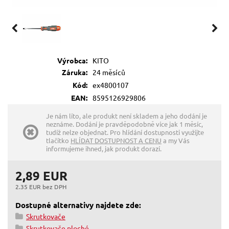
Výrobca:
KITO
Záruka:
24 měsíců
Kód:
ex4800107
EAN:
8595126929806
Je nám líto, ale produkt není skladem a jeho dodání je
neznáme. Dodání je pravděpodobně více jak 1 měsíc,
tudíž nelze objednat. Pro hlídání dostupnosti využijte
tlačítko
HLÍDAT DOSTUPNOST A CENU
a my Vás
informujeme ihned, jak produkt dorazí.
2,89 EUR
2.35 EUR bez DPH
Dostupné alternativy najdete zde:
Skrutkovače
Skrutkovače ploché