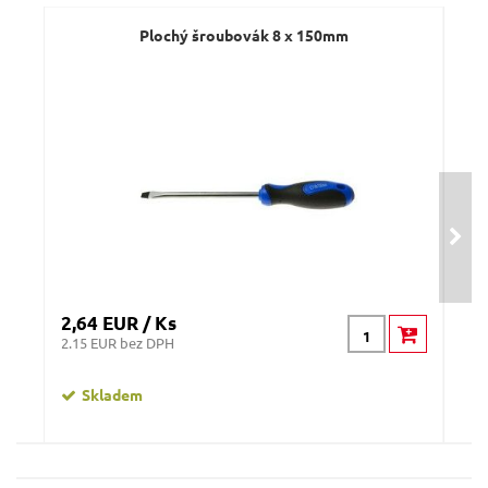
Dotaz:
Plochý šroubovák 8 x 150mm
Odeslat dotaz
2,64 EUR / Ks
1,5
2.15 EUR bez DPH
1.22
Skladem