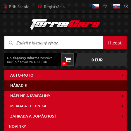
Prihlásenie
Registrácia
CZ
SK
Hledat
Do
dopravy zdarma
zostáva
0 EUR
nakúpiť tovar za 400 EUR
0
AUTO-MOTO
NÁRADIE
NÁPLNE A KVAPALINY
MERIACA TECHNIKA
ZÁHRADA A DOMÁCNOSŤ
NOVINKY