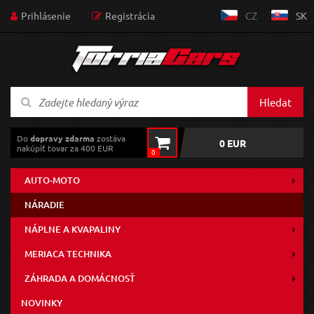
Prihlásenie
Registrácia
CZ
SK
Hledat
Do
dopravy zdarma
zostáva
0 EUR
nakúpiť tovar za 400 EUR
0
AUTO-MOTO
NÁRADIE
NÁPLNE A KVAPALINY
MERIACA TECHNIKA
ZÁHRADA A DOMÁCNOSŤ
NOVINKY