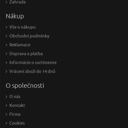
Zahrada
1.54 EUR bez DPH
2.15
Nákup
Skladem
Vše o nákupu
Obchodní podmínky
Šroubovák křížový, PH 3x200mm, S2, KITO
Reklamace
Doprava a platba
Informácie o sortimente
Vrácení zboží do 14 dnů
O společnosti
O nás
Kontakt
Firma
4,34 EUR / Ks
3,7
Cookies
3.53 EUR bez DPH
3.01