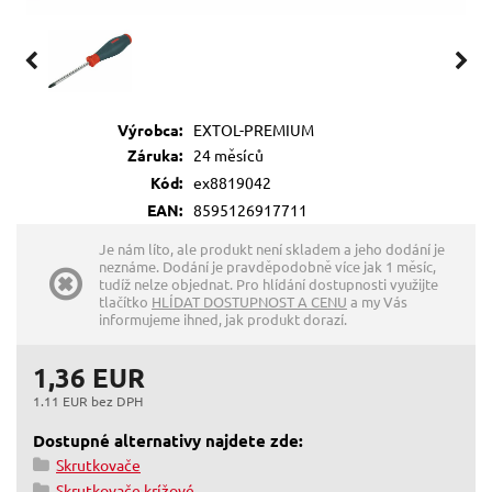
Výrobca:
EXTOL-PREMIUM
Záruka:
24 měsíců
Kód:
ex8819042
EAN:
8595126917711
Je nám líto, ale produkt není skladem a jeho dodání je
neznáme. Dodání je pravděpodobně více jak 1 měsíc,
tudíž nelze objednat. Pro hlídání dostupnosti využijte
tlačítko
HLÍDAT DOSTUPNOST A CENU
a my Vás
informujeme ihned, jak produkt dorazí.
1,36 EUR
1.11 EUR bez DPH
Dostupné alternativy najdete zde:
Skrutkovače
Skrutkovače krížové