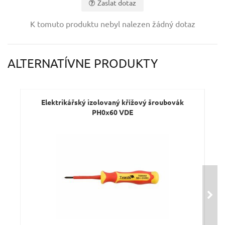
Zaslat dotaz
Vaše jméno:
K tomuto produktu nebyl nalezen žádný dotaz
Váš e-mail:
ALTERNATÍVNE PRODUKTY
Dotaz:
Elektrikářský izolovaný křížový šroubovák
PH0x60 VDE
Odeslat dotaz