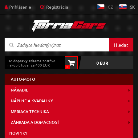
Prihlásenie
Registrácia
CZ
SK
Hledat
Do
dopravy zdarma
zostáva
0 EUR
nakúpiť tovar za 400 EUR
0
AUTO-MOTO
NÁRADIE
NÁPLNE A KVAPALINY
MERIACA TECHNIKA
ZÁHRADA A DOMÁCNOSŤ
NOVINKY