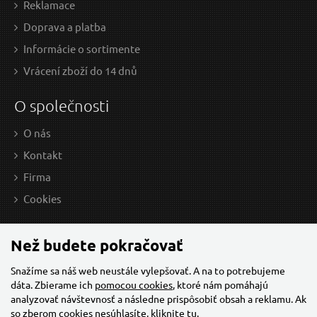
Reklamace
1/2", 9 ks
Doprava a platba
N
OVINKA
Informácie o sortimente
Vrácení zboží do 14 dnů
O společnosti
O nás
Kontakt
Firma
52,13 EUR / Ks
39,
Cookies
42.38 EUR bez DPH
32.
Skladem
Než budete pokračovať
Snažíme sa náš web neustále vylepšovať. A na to potrebujeme
dáta. Zbierame ich
pomocou cookies
, ktoré nám pomáhajú
Klíč na kola L teleskopický, 17x19 mm + 21x23 mm
analyzovať návštevnosť a následne prispôsobiť obsah a reklamu. Ak
so zberom cookies nesúhlasíte, kliknite
tu
.