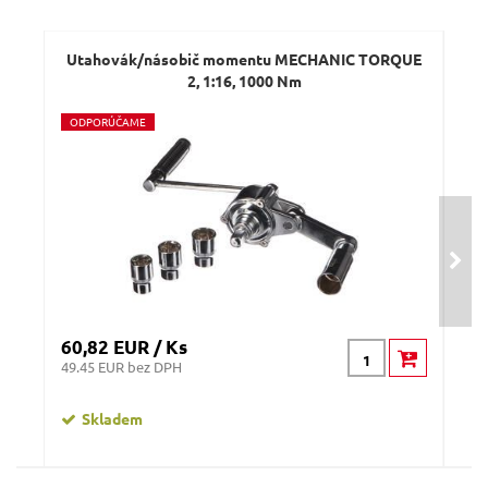
Dotaz:
Utahovák/násobič momentu MECHANIC TORQUE
Sad
2, 1:16, 1000 Nm
O
DPORÚČAME
O
D
N
O
Odeslat dotaz
60,82 EUR / Ks
121
49.45 EUR bez DPH
98.
Skladem