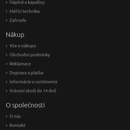
Náplně a kapaliny
Měřící technika
0,68 EUR / Ks
0,8
Zahrada
0.55 EUR bez DPH
0.69
Nákup
Skladem
Vše o nákupu
Obchodní podmínky
Rukavice bavlněné polomáčené v LATEXU, velikost
Reklamace
9"
Doprava a platba
Informácie o sortimente
Vrácení zboží do 14 dnů
O společnosti
O nás
Kontakt