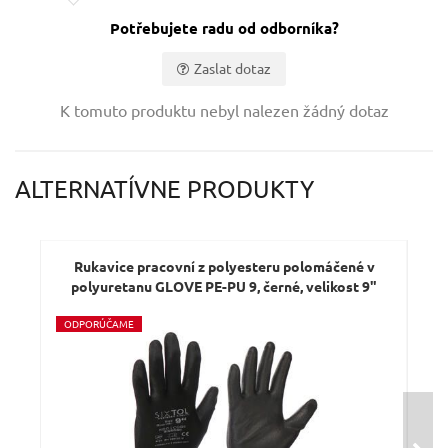
Potřebujete radu od odborníka?
Zaslat dotaz
Vaše jméno:
K tomuto produktu nebyl nalezen žádný dotaz
Váš e-mail:
ALTERNATÍVNE PRODUKTY
Dotaz:
Rukavice pracovní z polyesteru polomáčené v
R
polyuretanu GLOVE PE-PU 9, černé, velikost 9"
po
O
DPORÚČAME
O
D
Odeslat dotaz