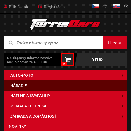
Prihlásenie
Registrácia
CZ
SK
Hledat
Do
dopravy zdarma
zostáva
0 EUR
nakúpiť tovar za 400 EUR
0
AUTO-MOTO
NÁRADIE
NÁPLNE A KVAPALINY
MERIACA TECHNIKA
ZÁHRADA A DOMÁCNOSŤ
NOVINKY