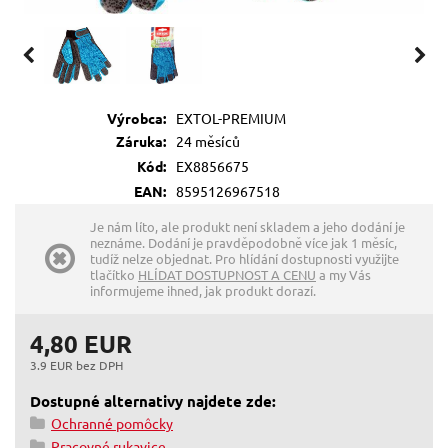
Výrobca:
EXTOL-PREMIUM
Záruka:
24 měsíců
Kód:
EX8856675
EAN:
8595126967518
Je nám líto, ale produkt není skladem a jeho dodání je
neznáme. Dodání je pravděpodobně více jak 1 měsíc,
tudíž nelze objednat. Pro hlídání dostupnosti využijte
tlačítko
HLÍDAT DOSTUPNOST A CENU
a my Vás
informujeme ihned, jak produkt dorazí.
4,80 EUR
3.9 EUR bez DPH
Dostupné alternativy najdete zde:
Ochranné pomôcky
Pracovné rukavice