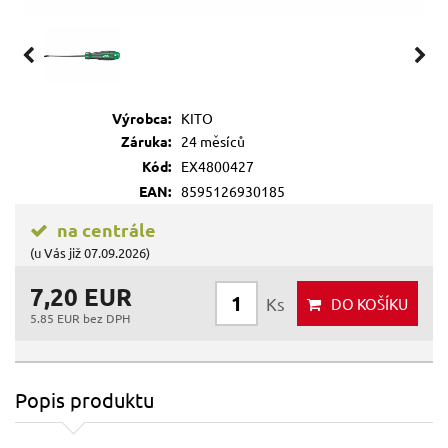
Výrobca:
KITO
Záruka:
24 měsíců
Kód:
EX4800427
EAN:
8595126930185
na centrále
(u Vás již 07.09.2026)
7,20 EUR
Ks
DO KOŠÍKU
5.85 EUR bez DPH
Popis produktu