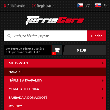
Prihlásenie
Registrácia
CZ
SK
Hledat
Do
dopravy zdarma
zostáva
0 EUR
nakúpiť tovar za 400 EUR
0
AUTO-MOTO
NÁRADIE
NÁPLNE A KVAPALINY
MERIACA TECHNIKA
ZÁHRADA A DOMÁCNOSŤ
NOVINKY