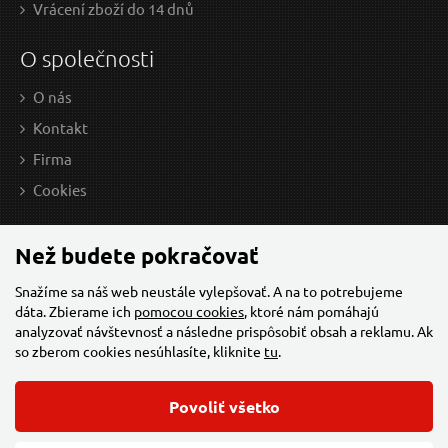
Vrácení zboží do 14 dnů
O společnosti
O nás
Kontakt
Firma
1,90 EUR / Ks
13,
Cookies
1.54 EUR bez DPH
10.
Skladem
Než budete pokračovať
Snažíme sa náš web neustále vylepšovať. A na to potrebujeme
dáta. Zbierame ich
pomocou cookies
, ktoré nám pomáhajú
Šroubovák TORX, T 8x80mm, CrV
Š
analyzovať návštevnosť a následne prispôsobiť obsah a reklamu. Ak
so zberom cookies nesúhlasíte, kliknite
tu
.
Povoliť všetko