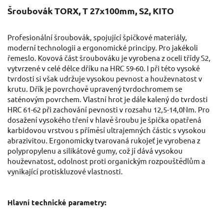
Šroubovák TORX, T 27x100mm, S2, KITO
Profesionální šroubovák, spojující špičkové materiály,
moderní technologii a ergonomické principy. Pro jakékoli
řemeslo. Kovová část šroubováku je vyrobena z oceli třídy S2,
vytvrzené v celé délce dříku na HRC 59-60. I při této vysoké
tvrdosti si však udržuje vysokou pevnost a houževnatost v
krutu. Dřík je povrchově upravený tvrdochromem se
saténovým povrchem. Vlastní hrot je dále kalený do tvrdosti
HRC 61-62 při zachování pevnosti v rozsahu 12,5-14,0Nm. Pro
dosažení vysokého tření v hlavě šroubu je špička opatřená
karbidovou vrstvou s příměsí ultrajemných částic s vysokou
abrazivitou. Ergonomicky tvarovaná rukojeť je vyrobena z
polypropylenu a silikátové gumy, což jí dává vysokou
houževnatost, odolnost proti organickým rozpouštědlům a
vynikající protiskluzové vlastnosti.
Hlavní technické parametry: