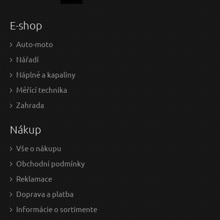
E-shop
Auto-moto
Nářadí
Náplně a kapaliny
Měřící technika
4,70 EUR / Ks
3,9
Zahrada
3.82 EUR bez DPH
3.17
Nákup
Skladem
Vše o nákupu
Obchodní podmínky
Šroubovák TORX, T15x100mm, CrV
Reklamace
Doprava a platba
Informácie o sortimente