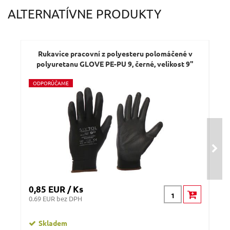
Váš e-mail:
ALTERNATÍVNE PRODUKTY
Dotaz:
Rukavice pracovní z polyesteru polomáčené v
R
polyuretanu GLOVE PE-PU 9, černé, velikost 9"
po
O
DPORÚČAME
O
D
Odeslat dotaz
0,85 EUR / Ks
0,8
0.69 EUR bez DPH
0.69
Skladem