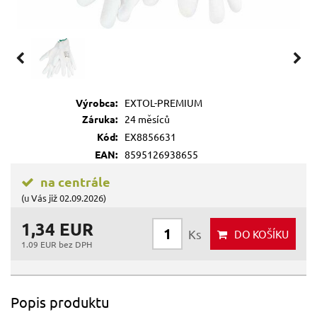
Výrobca:
EXTOL-PREMIUM
Záruka:
24 měsíců
Kód:
EX8856631
EAN:
8595126938655
na centrále
(u Vás již 02.09.2026)
1,34 EUR
Ks
DO KOŠÍKU
1.09 EUR bez DPH
Popis produktu