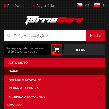
Prihlásenie
Registrácia
CZ
SK
Hledat
Do
dopravy zdarma
zostáva
0 EUR
nakúpiť tovar za 400 EUR
0
AUTO-MOTO
NÁRADIE
NÁPLNE A KVAPALINY
MERIACA TECHNIKA
ZÁHRADA A DOMÁCNOSŤ
NOVINKY