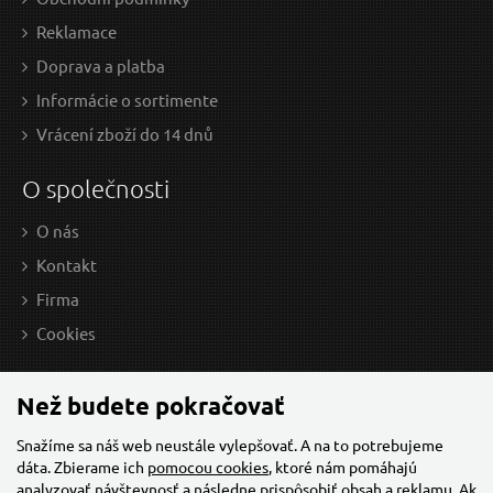
Reklamace
Doprava a platba
Informácie o sortimente
Vrácení zboží do 14 dnů
O společnosti
O nás
Kontakt
Firma
Cookies
Než budete pokračovať
Snažíme sa náš web neustále vylepšovať. A na to potrebujeme
dáta. Zbierame ich
pomocou cookies
, ktoré nám pomáhajú
analyzovať návštevnosť a následne prispôsobiť obsah a reklamu. Ak