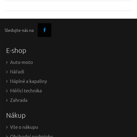
Sledujte nás na
E-shop
Auto-moto
Nářadí
Náplně a kapaliny
Měřící technika
Zahrada
Nákup
Vše o nákupu
Obchodní podmínky