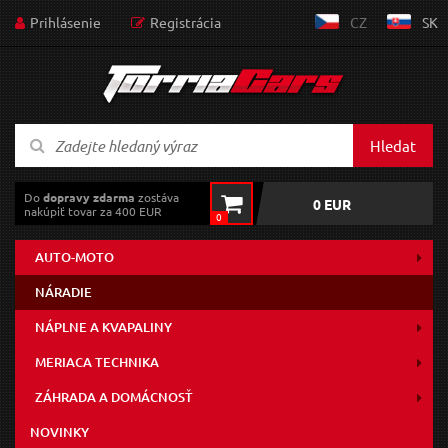
Prihlásenie
Registrácia
CZ
SK
Hledat
Do
dopravy zdarma
zostáva
0 EUR
nakúpiť tovar za 400 EUR
0
AUTO-MOTO
NÁRADIE
NÁPLNE A KVAPALINY
MERIACA TECHNIKA
ZÁHRADA A DOMÁCNOSŤ
NOVINKY