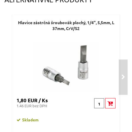
Dotaz:
Hlavice zástrčná šroubovák plochý, 1/4", 5,5mm, L
S
37mm, CrV/S2
Odeslat dotaz
1,80 EUR / Ks
48,
1.46 EUR bez DPH
39.8
Skladem