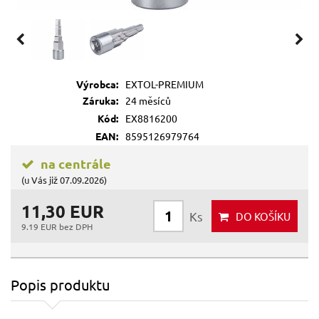
Výrobca:
EXTOL-PREMIUM
Záruka:
24 měsíců
Kód:
EX8816200
EAN:
8595126979764
na centrále
(u Vás již 07.09.2026)
11,30 EUR
Ks
DO KOŠÍKU
9.19 EUR bez DPH
Popis produktu