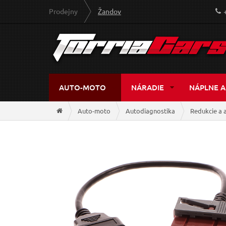
Prodejny
Žandov
AUTO-MOTO
NÁRADIE
NÁPLNE A
Auto-moto
Autodiagnostika
Redukcie a 