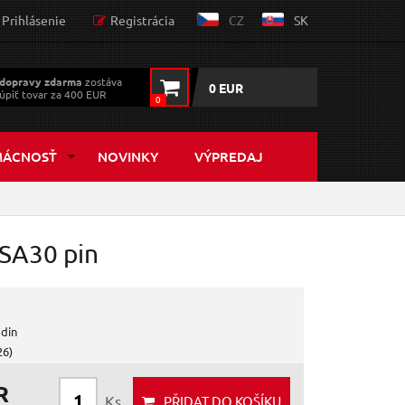
Prihlásenie
Registrácia
CZ
SK
dopravy zdarma
zostáva
0 EUR
úpiť tovar za 400 EUR
0
MÁCNOSŤ
NOVINKY
VÝPREDAJ
PSA30 pin
odin
26)
R
Ks
PŘIDAT
DO KOŠÍKU