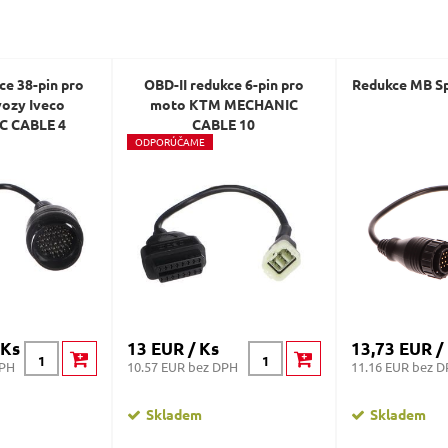
Dotaz:
ce 38-pin pro
OBD-II redukce 6-pin pro
Redukce MB Sp
vozy Iveco
moto KTM MECHANIC
C CABLE 4
CABLE 10
O
DPORÚČAME
Odeslat dotaz
 Ks
13 EUR / Ks
13,73 EUR /
DPH
10.57 EUR bez DPH
11.16 EUR bez 
Skladem
Skladem