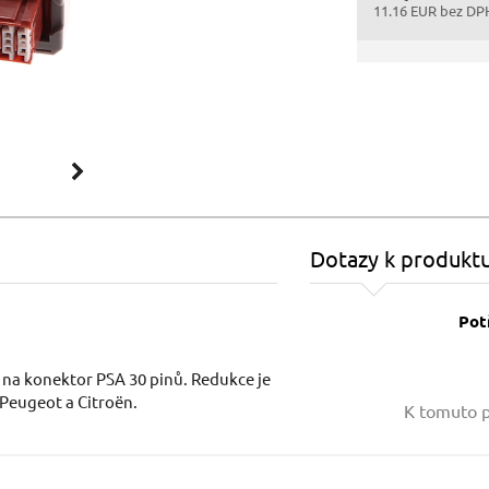
11.16 EUR bez DP
Dotazy k produkt
Pot
 na konektor PSA 30 pinů. Redukce je
Vaše jméno:
Peugeot a Citroën.
K tomuto p
Váš e-mail: