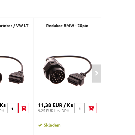
rinter / VW LT
Redukce BMW - 20pin
Zásuvka OBD-
ukonče
propojovac
MECHANIC
 Ks
11,38 EUR / Ks
10,82 EUR /
DPH
9.25 EUR bez DPH
8.8 EUR bez DPH
Skladem
Skladem