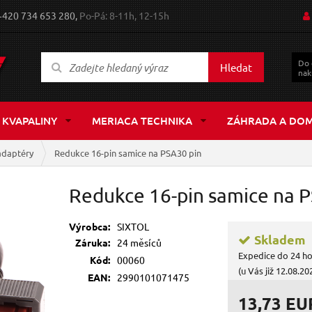
+420 734 653 280,
Po-Pá: 8-11h, 12-15h
Do
Hledat
nak
 KVAPALINY
MERIACA TECHNIKA
ZÁHRADA A DO
adaptéry
Redukce 16-pin samice na PSA30 pin
Redukce 16-pin samice na 
Výrobca:
SIXTOL
Skladem
Záruka:
24 měsíců
Expedice do 24 h
Kód:
00060
(u Vás již 12.08.20
EAN:
2990101071475
13,73 EU