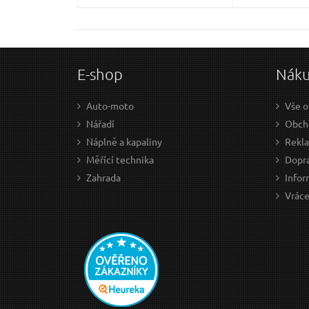
E-shop
Nák
Auto-moto
Vše o
Nářadí
Obch
Náplně a kapaliny
Rekl
Měřící technika
Dopra
Zahrada
Infor
Vráce