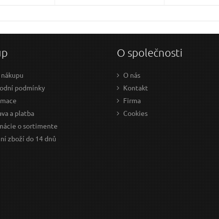
up
O společnosti
 nákupu
O nás
odní podmínky
Kontakt
amace
Firma
va a platba
Cookies
mácie o sortimente
ní zboží do 14 dnů