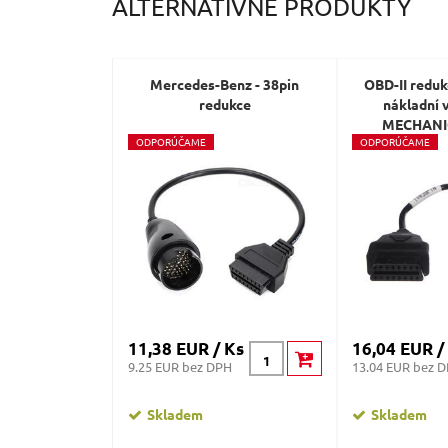
ALTERNATÍVNE PRODUKTY
Mercedes-Benz - 38pin
OBD-II reduk
redukce
nákladní 
MECHANI
O
DPORÚČAME
O
DPORÚČAME
11,38 EUR / Ks
16,04 EUR /
9.25 EUR bez DPH
13.04 EUR bez 
Skladem
Skladem