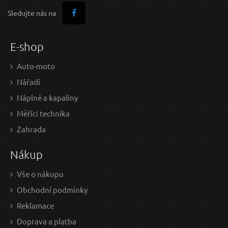
Sledujte nás na
O
DPORÚČAME
E-shop
Auto-moto
Nářadí
Náplně a kapaliny
Měřící technika
13 EUR / Ks
11,
Zahrada
10.57 EUR bez DPH
9.25
Nákup
Skladem
Vše o nákupu
Obchodní podmínky
Zásuvka OBD-II s 16 piny ukončená 10cm
OBD
Reklamace
propojovacími kabely MECHANIC CABLE 25
Doprava a platba