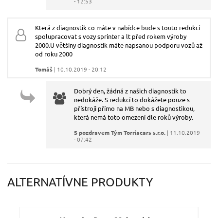
- 12:53
Která z diagnostik co máte v nabídce bude s touto redukcí
spolupracovat s vozy sprinter a lt před rokem výroby
2000.U většiny diagnostik máte napsanou podporu vozů až
od roku 2000
Odeslat dotaz
Tomáš
| 10.10.2019 - 20:12
Dobrý den, žádná z našich diagnostik to
nedokáže. S redukcí to dokážete pouze s
přístroji přímo na MB nebo s diagnostikou,
která nemá toto omezení dle roků výroby.
S pozdravem Tým Torriacars s.r.o.
| 11.10.2019
- 07:42
ALTERNATÍVNE PRODUKTY