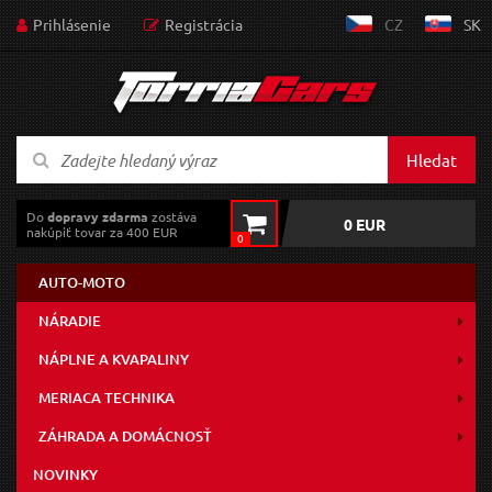
Prihlásenie
Registrácia
CZ
SK
Hledat
Do
dopravy zdarma
zostáva
0 EUR
nakúpiť tovar za 400 EUR
0
AUTO-MOTO
NÁRADIE
NÁPLNE A KVAPALINY
MERIACA TECHNIKA
ZÁHRADA A DOMÁCNOSŤ
NOVINKY