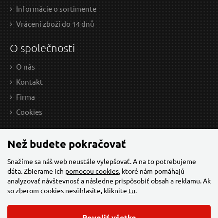
Informácie o sortimente
Vrácení zboží do 14 dnů
O společnosti
O nás
Kontakt
Firma
10,82 EUR / Ks
28,
Cookies
8.8 EUR bez DPH
23.
Skladem
Než budete pokračovať
Snažíme sa náš web neustále vylepšovať. A na to potrebujeme
dáta. Zbierame ich
pomocou cookies
, ktoré nám pomáhajú
OBD-II redukce 4-pin pro moto Yamaha MECHANIC
analyzovať návštevnosť a následne prispôsobiť obsah a reklamu. Ak
CABLE 14
so zberom cookies nesúhlasíte, kliknite
tu
.
Povoliť všetko