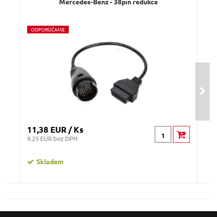
Mercedes-Benz - 38pin redukce
O
O
DPORÚČAME
O
D
11,38 EUR / Ks
16,
9.25 EUR bez DPH
13.
Skladem
OBD-II redukce 6-pin pro moto KTM MECHANIC
CABLE 10