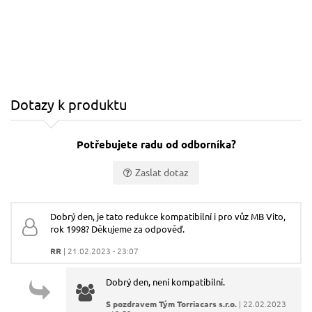
Dotazy k produktu
Potřebujete radu od odborníka?
Zaslat dotaz
Vaše jméno:
Dobrý den, je tato redukce kompatibilní i pro vůz MB Vito,
rok 1998? Děkujeme za odpověď.
Váš e-mail:
RR
| 21.02.2023 - 23:07
Dobrý den, není kompatibilní.
Dotaz:
S pozdravem Tým Torriacars s.r.o.
| 22.02.2023