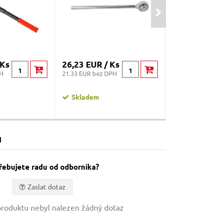
 Ks
26,23 EUR / Ks
8,95 EUR / K
PH
21.33 EUR bez DPH
7.28 EUR bez DP
Skladem
Skladem
u
řebujete radu od odborníka?
Zaslat dotaz
roduktu nebyl nalezen žádný dotaz