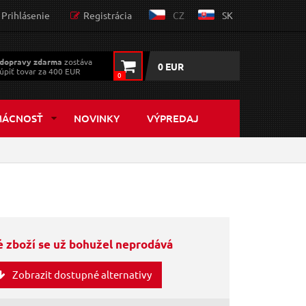
Prihlásenie
Registrácia
CZ
SK
dopravy zdarma
zostáva
0 EUR
úpiť tovar za 400 EUR
0
MÁCNOSŤ
NOVINKY
VÝPREDAJ
 zboží se už bohužel neprodává
Zobrazit dostupné alternativy