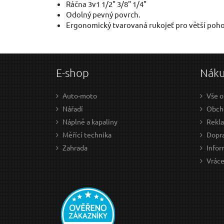
Ráčna 3v1 1/2" 3/8" 1/4"
Odolný pevný povrch.
Ergonomický tvarovaná rukojeť pro větší poho
E-shop
Nák
Auto-moto
Vše o
Nářadí
Obch
Náplně a kapaliny
Rekl
Měřící technika
Dopra
Zahrada
Infor
Vráce