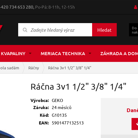
+420 734 653 280,
Po-Pá: 8-11h, 12-15h
Do
Hledat
nak
 KVAPALINY
MERIACA TECHNIKA
ZÁHRADA A DO
gola sadám
Ráčny
Ráčna 3v1 1/2" 3/8" 1/4"
Ráčna 3v1 1/2" 3/8" 1/4"
Výrobca:
GEKO
Záruka:
24 měsíců
Dané
Kód:
G10135
EAN:
5901477132513