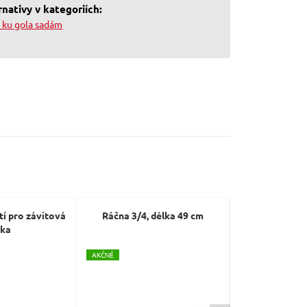
nativy v kategoriích:
o ku gola sadám
tí pro závitová
Ráčna 3/4, délka 49 cm
Ráčna 1
ka
A
KČNÉ