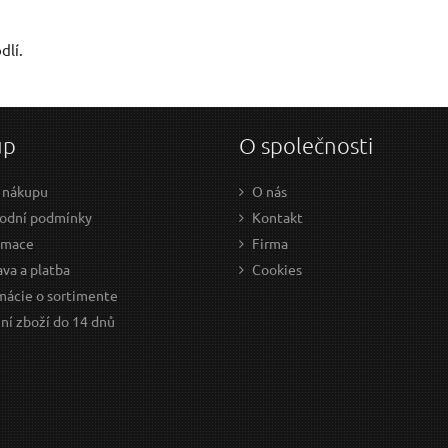
Váš e-mail:
dlí.
Dotaz:
up
O společnosti
 nákupu
O nás
odní podmínky
Kontakt
amace
Firma
Odeslat dotaz
va a platba
Cookies
mácie o sortimente
ní zboží do 14 dnů