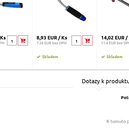
 Ks
8,93 EUR / Ks
14,02 EUR /
DPH
7.26 EUR bez DPH
11.4 EUR bez D
Skladem
Skladem
Dotazy k produkt
Pot
Vaše jméno:
K tomuto p