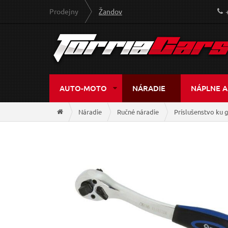
Prodejny
Žandov
AUTO-MOTO
NÁRADIE
NÁPLNE A
Náradie
Ručné náradie
Príslušenstvo ku 