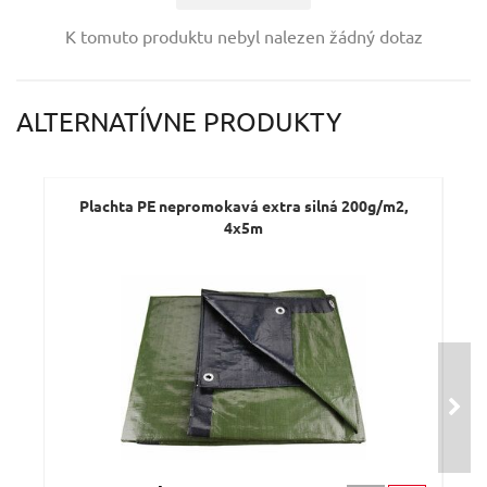
Vaše jméno:
K tomuto produktu nebyl nalezen žádný dotaz
Váš e-mail:
ALTERNATÍVNE PRODUKTY
Dotaz:
Plachta PE nepromokavá extra silná 200g/m2,
P
4x5m
O
D
Odeslat dotaz