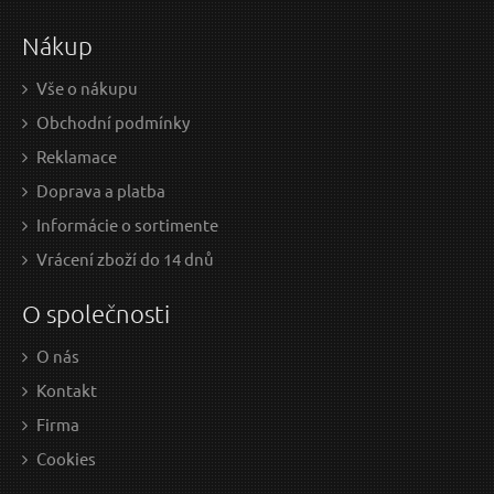
Nákup
Skladem
Vše o nákupu
Obchodní podmínky
Plachta PP/PE nepromokavá extra silná, hnědá,
P
Reklamace
8x12m
Doprava a platba
Informácie o sortimente
Vrácení zboží do 14 dnů
O společnosti
O nás
Kontakt
Firma
135,21 EUR / Ks
35,
Cookies
109.93 EUR bez DPH
29.