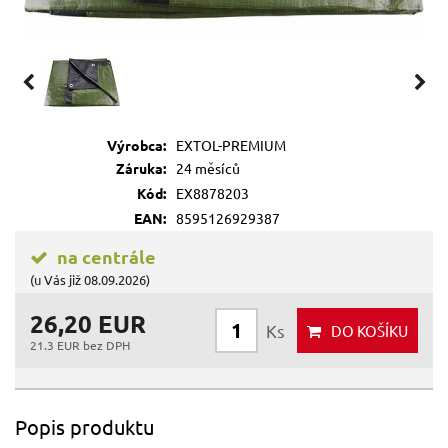
Výrobca:
EXTOL-PREMIUM
Záruka:
24 měsíců
Kód:
EX8878203
EAN:
8595126929387
na centrále
(u Vás již 08.09.2026)
26,20 EUR
Ks
DO KOŠÍKU
21.3 EUR bez DPH
Popis produktu