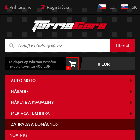
Prihlásenie
Registrácia
CZ
SK
Hledat
Do
dopravy zdarma
zostáva
0 EUR
nakúpiť tovar za 400 EUR
0
AUTO-MOTO
NÁRADIE
NÁPLNE A KVAPALINY
MERIACA TECHNIKA
ZÁHRADA A DOMÁCNOSŤ
NOVINKY