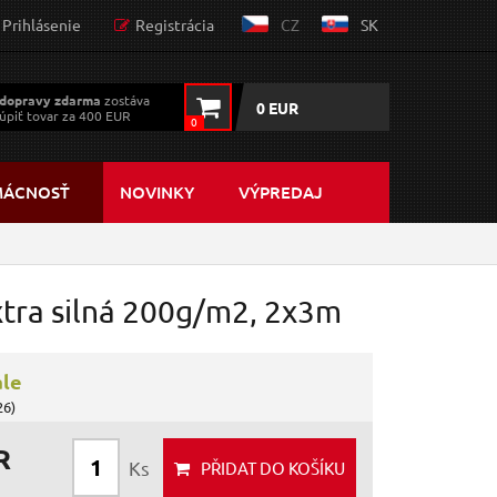
Prihlásenie
Registrácia
CZ
SK
dopravy zdarma
zostáva
0 EUR
úpiť tovar za 400 EUR
0
MÁCNOSŤ
NOVINKY
VÝPREDAJ
tra silná 200g/m2, 2x3m
ále
26)
R
Ks
PŘIDAT
DO KOŠÍKU