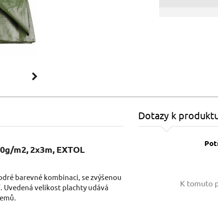
Dotazy k produkt
Pot
00g/m2, 2x3m, EXTOL
Vaše jméno:
modré barevné kombinaci, se zvýšenou
K tomuto p
. Uvedená velikost plachty udává
 lemů.
Váš e-mail: