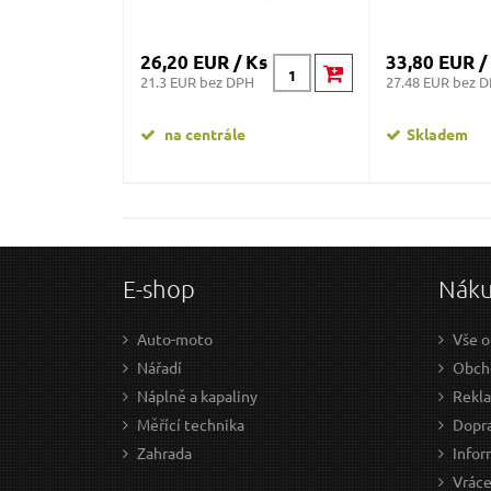
26,20 EUR / Ks
33,80 EUR /
21.3 EUR bez DPH
27.48 EUR bez 
na centrále
Skladem
E-shop
Nák
Auto-moto
Vše o
Nářadí
Obch
Náplně a kapaliny
Rekl
Měřící technika
Dopra
Zahrada
Infor
Vráce