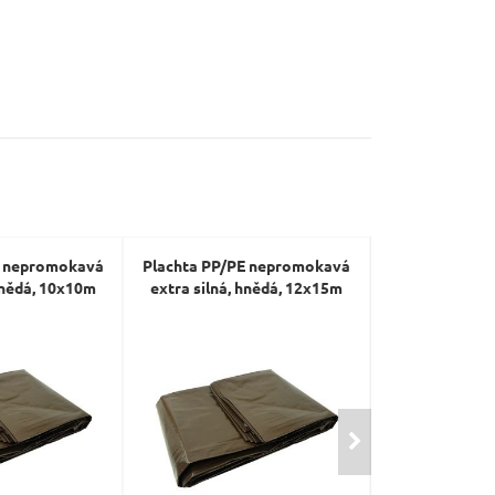
E nepromokavá
Plachta PP/PE nepromokavá
Plachta PP/P
hnědá, 10x10m
extra silná, hnědá, 12x15m
extra silná, 