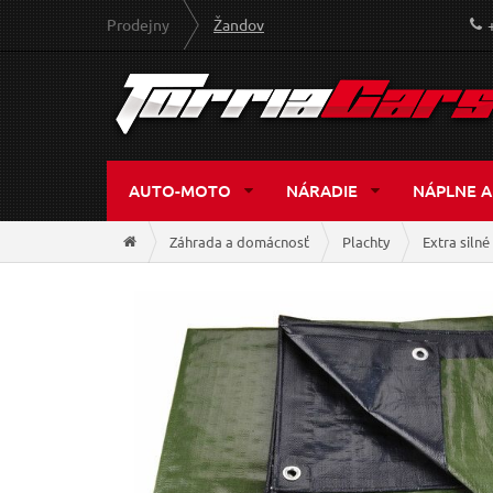
Prodejny
Žandov
AUTO-MOTO
NÁRADIE
NÁPLNE A
Záhrada a domácnosť
Plachty
Extra siln