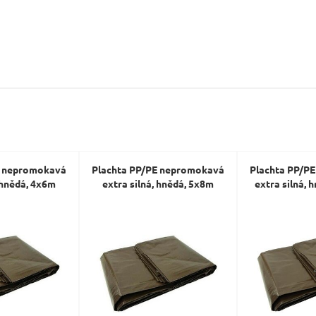
Dotaz:
Odeslat dotaz
E nepromokavá
Plachta PP/PE nepromokavá
Plachta PP/P
, hnědá, 4x6m
extra silná, hnědá, 5x8m
extra silná, 