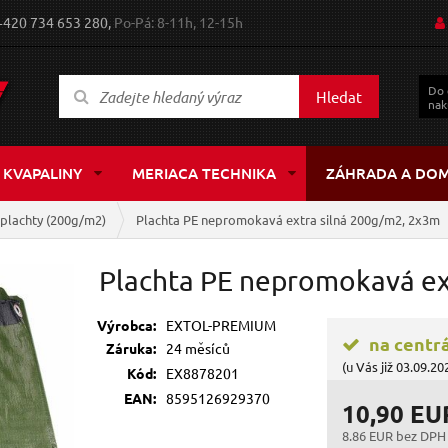
+420 734 653 280,
Po-Pá: 8-11h, 12-15h
Do
Hledat
nak
 KVAPALINY
MERIACA TECHNIKA
ZÁHRADA A DO
é plachty (200g/m2)
Plachta PE nepromokavá extra silná 200g/m2, 2x3m
Plachta PE nepromokavá ex
Výrobca:
EXTOL-PREMIUM
na centr
Záruka:
24 měsíců
(u Vás již 03.09.20
Kód:
EX8878201
EAN:
8595126929370
10,90 EU
8.86 EUR bez DPH