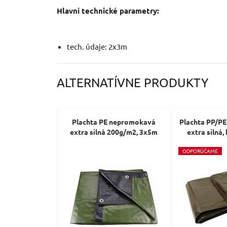
Hlavní technické parametry:
tech. údaje: 2x3m
ALTERNATÍVNE PRODUKTY
Plachta PE nepromokavá
Plachta PP/P
extra silná 200g/m2, 3x5m
extra silná
O
DPORÚČAME