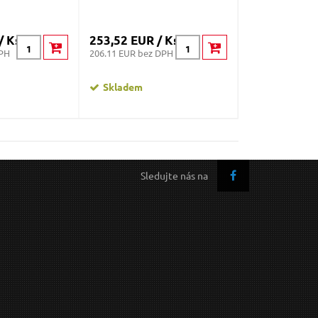
/ Ks
253,52 EUR / Ks
338,03 EUR 
DPH
206.11 EUR bez DPH
274.82 EUR bez
Skladem
Skladem
Sledujte nás na