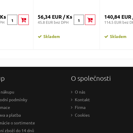
 Ks
56,34 EUR / Ks
140,84 EUR 
DPH
45.8 EUR bez DPH
114.5 EUR bez 
Skladem
Skladem
up
O společnosti
 nákupu
O nás
odní podmínky
Kontakt
amace
Firma
va a platba
Cookies
mácie o sortimente
ní zboží do 14 dnů