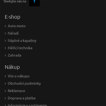
Sledujte nás na
N
OVINKA
E-shop
Auto-moto
Nářadí
Náplně a kapaliny
Měřící technika
86,91 EUR / Ks
158
Zahrada
70.66 EUR bez DPH
129
Nákup
Skladem
Vše o nákupu
Obchodní podmínky
Otevřený plochý úderový klíč, rozměr 70 mm
Reklamace
Doprava a platba
Informácie o sortimente