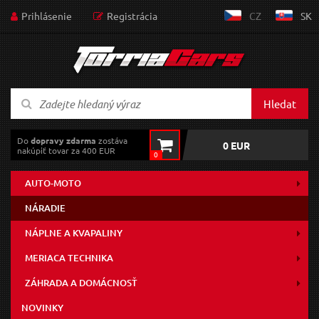
Prihlásenie
Registrácia
CZ
SK
Hledat
Do
dopravy zdarma
zostáva
0 EUR
nakúpiť tovar za 400 EUR
0
AUTO-MOTO
NÁRADIE
NÁPLNE A KVAPALINY
MERIACA TECHNIKA
ZÁHRADA A DOMÁCNOSŤ
NOVINKY