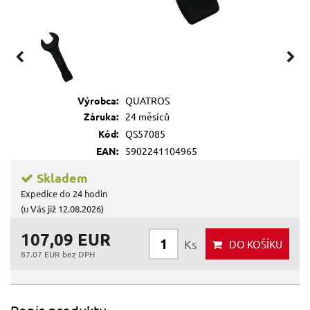
Výrobca:
QUATROS
Záruka:
24 měsíců
Kód:
QS57085
EAN:
5902241104965
Skladem
Expedice do 24 hodin
(u Vás již 12.08.2026)
107,09 EUR
Ks
DO KOŠÍKU
87.07 EUR bez DPH