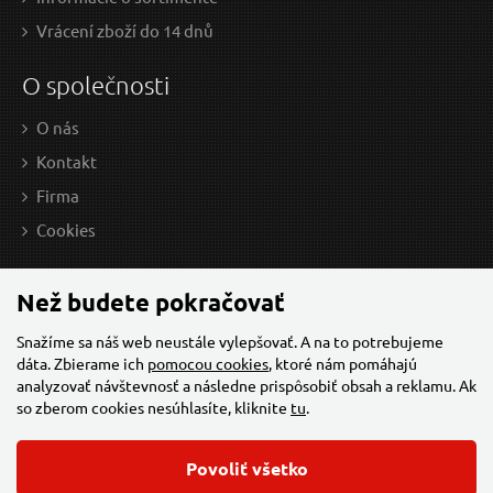
Vrácení zboží do 14 dnů
O společnosti
O nás
Kontakt
Firma
64,59 EUR / Ks
112
Cookies
52.51 EUR bez DPH
91.
Skladem
Než budete pokračovať
Snažíme sa náš web neustále vylepšovať. A na to potrebujeme
dáta. Zbierame ich
pomocou cookies
, ktoré nám pomáhajú
Otevřený plochý úderový klíč, rozměr 55 mm
K
analyzovať návštevnosť a následne prispôsobiť obsah a reklamu. Ak
so zberom cookies nesúhlasíte, kliknite
tu
.
Povoliť všetko